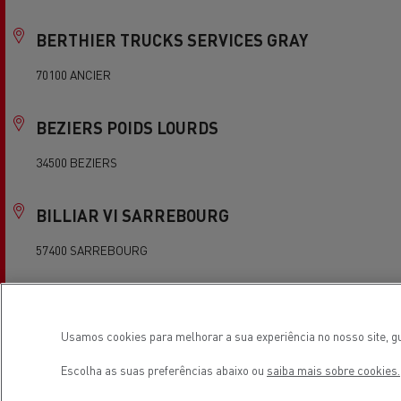
BERTHIER TRUCKS SERVICES GRAY
70100 ANCIER
BEZIERS POIDS LOURDS
34500 BEZIERS
BILLIAR VI SARREBOURG
57400 SARREBOURG
BLOIS V.I. ETS DOURS VENDOME
Usamos cookies para melhorar a sua experiência no nosso site, gu
41310 SAINT AMAND LONGPRE
Escolha as suas preferências abaixo ou
saiba mais sobre cookies.
BLOIS VEHICULES INDUSTRIELS ETS DOURS