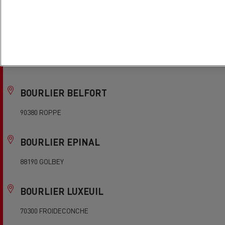
41000 BLOIS
BOURGES TRUCKS ETS DOURS
18000 BOURGES
BOURLIER BELFORT
90380 ROPPE
BOURLIER EPINAL
88190 GOLBEY
BOURLIER LUXEUIL
70300 FROIDECONCHE