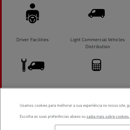
Driver Facilities
Light Commercial Vehicles
Distribution
Light Commercial Vehicles
Financing
Service and Repair
Usamos cookies para melhorar a sua experiência no nosso site, gu
Escolha as suas preferências abaixo ou
saiba mais sobre cookies.