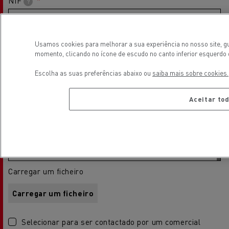
NIF
?
Código-postal
Usamos cookies para melhorar a sua experiência no nosso site, gu
momento, clicando no ícone de escudo no canto inferior esquerdo 
Escolha as suas preferências abaixo ou
saiba mais sobre cookies.
Comentário
Aceitar tod
Carregar um ficheiro
Carregar um ficheiro
Selecionar para ser contactado por um comercial