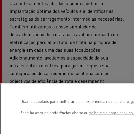
Os conhecimentos obtidos ajudam a definir a
implantação óptima dos veículos e a identificar as
estratégias de carregamento intermédias necessárias.
Também utilizamos o nosso simulador de
descarbonização de frotas para avaliar o impacto da
eletrificação parcial ou total da frota na procura de
energia em cada uma das suas localizações.
Adicionalmente, avaliamos a capacidade da sua
infraestrutura eléctrica para garantir que a sua
configuração de carregamento se alinha com os
objectivos de eficiência de rota e desempenho
operacional.
Usamos cookies para melhorar a sua experiência no nosso site, gu
Escolha as suas preferências abaixo ou
saiba mais sobre cookies.