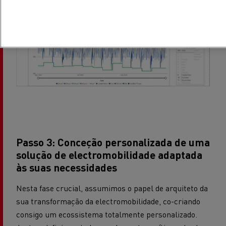
Passo 3: Conceção personalizada de uma
solução de electromobilidade adaptada
às suas necessidades
Nesta fase crucial, assumimos o papel de arquiteto da
sua transformação da electromobilidade, co-criando
consigo um ecossistema totalmente personalizado.