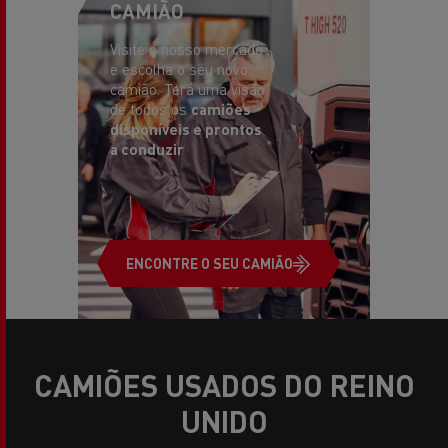
CAMIÃO
Visite o nosso mercado
e escolha o seu novo
camião. Terá uma visão
de todos os
camiões
disponíveis e prontos
a conduzir
ENCONTRE O SEU CAMIÃO
CAMIÕES USADOS DO REINO
UNIDO