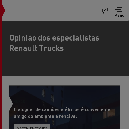
Menu
Opinião dos especialistas
Renault Trucks
REPORT
R
O aluguer de camiões elétricos é conveniente,
O 
amigo do ambiente e rentável
to
GREEN ENERGIES