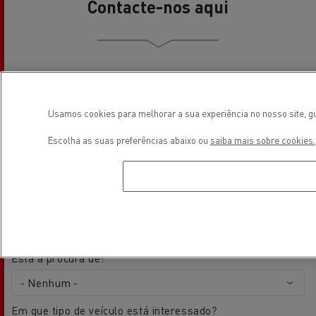
Contacte-nos aqui
Nome
Usamos cookies para melhorar a sua experiência no nosso site, gu
Escolha as suas preferências abaixo ou
saiba mais sobre cookies.
Email
Telemóvel
Está à procura de:
Em que tipo de veículo está interessado?