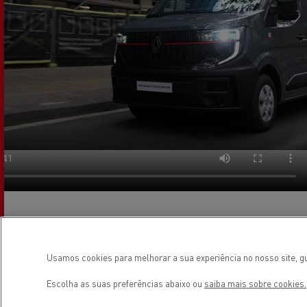
O
Renault Trucks E-Tech Master Red EDITION
Usamos cookies para melhorar a sua experiência no nosso site, gu
oferece uma ampla gama de tipos de negócios. Essa
Escolha as suas preferências abaixo ou
saiba mais sobre cookies.
versatilidade é ainda mais reforçada pela variante E-