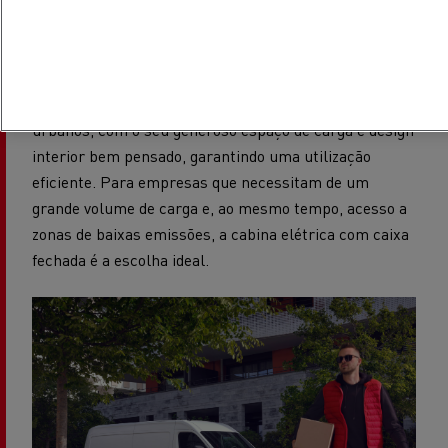
Tech, que combina a mobilidade elétrica ecológica com
as vantagens comprovadas do Master.
Como furgão, o Renault Trucks E-Tech Master é
perfeito para entregas sem emissões nos centros
urbanos, com o seu generoso espaço de carga e design
interior bem pensado, garantindo uma utilização
eficiente. Para empresas que necessitam de um
grande volume de carga e, ao mesmo tempo, acesso a
zonas de baixas emissões, a cabina elétrica com caixa
fechada é a escolha ideal.