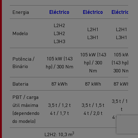
Energia
Eléctrico
Eléctrico
Eléctrico
L2H2
L2H1
L2H1
Modelo
L3H2
L3H1
L3H1
L3H3
105 kW (143
105 kW
105 kW (143
Potência /
hp) / 300
(143 hp) /
Binário
hp) / 300 Nm
Nm
300 Nm
Bateria
87 kWh
87 kWh
87 kWh
PBT / carga
3,5 t / 1,5
útil máxima
3,5 t / 1,2 t
3,5 t / 1,5 t
t
(dependendo
4 t / 1,7 t
4 t / 2,0 t
4 t / 1,5 t
do modelo)
3
L2H2: 10,3 m