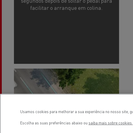
segundos depois de soltar o pedal para
facilitar o arranque em colina.
Usamos cookies para melhorar a sua experiência no nosso site, gu
Escolha as suas preferências abaixo ou
saiba mais sobre cookies.