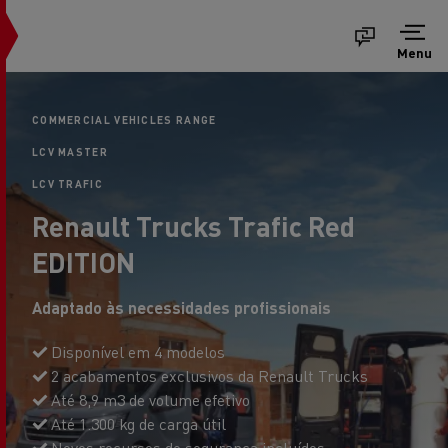
Menu
COMMERCIAL VEHICLES RANGE
LCV MASTER
LCV TRAFIC
Renault Trucks Trafic Red
EDITION
Adaptado às necessidades profissionais
Disponível em 4 modelos
2 acabamentos exclusivos da Renault Trucks
Até 8,9 m3 de volume efetivo
Até 1.300 kg de carga útil
Novos recursos de segurança incluídos