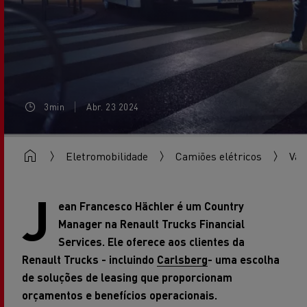
3min
Abr. 23 2024
Eletromobilidade
Camiões elétricos
Van
J
ean Francesco Hächler é um Country
Manager na Renault Trucks Financial
Services. Ele oferece aos clientes da
Renault Trucks - incluindo
Carlsberg
- uma escolha
de soluções de leasing que proporcionam
orçamentos e benefícios operacionais.