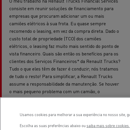
O meu trabalho na Renault Trucks Financial Services
consiste em reunir soluções de financiamento para
empresas que procuram adicionar um ou mais
camiões elétricos à sua frota. Eu quase sempre
recomendo o leasing, em vez da compra direta. Dado o
custo total de propriedade (TCO) dos camiões
elétricos, o leasing faz muito mais sentido do ponto de
vista financeiro. Quais são então os benefícios para os
clientes dos Serviços Financeiros* da Renault Trucks?
Tudo o que eles têm de fazer é conduzir; nós tratamos
de tudo o resto! Para simplificar, a Renault Trucks
assume a responsabilidade da manutenção. Se houver
o mais pequeno problema com um camião, o
construtor encarrega-se dele, e volta a pôr o veículo
na estrada o mais rapidamente possível: é uma
verdadeira tranquilidade de espírito.
Usamos cookies para melhorar a sua experiência no nosso site, gu
Escolha as suas preferências abaixo ou
saiba mais sobre cookies.