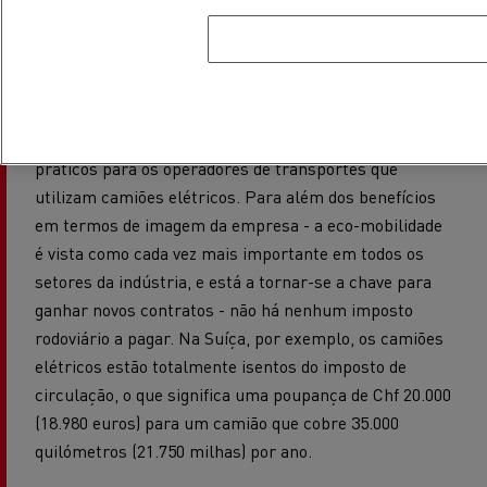
A e-mobilidade está a tornar-se a chave para
ganhar novos contratos
Existem também benefícios financeiros muito
práticos para os operadores de transportes que
utilizam camiões elétricos. Para além dos benefícios
em termos de imagem da empresa - a eco-mobilidade
é vista como cada vez mais importante em todos os
setores da indústria, e está a tornar-se a chave para
ganhar novos contratos - não há nenhum imposto
rodoviário a pagar. Na Suíça, por exemplo, os camiões
elétricos estão totalmente isentos do imposto de
circulação, o que significa uma poupança de Chf 20.000
(18.980 euros) para um camião que cobre 35.000
quilómetros (21.750 milhas) por ano.