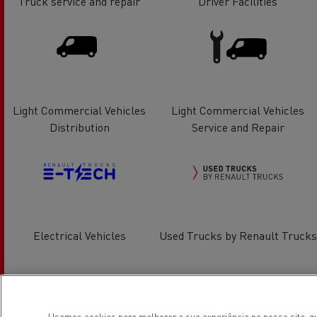
Truck service and repair
Driver Facilities
Light Commercial Vehicles
Light Commercial Vehicles
Distribution
Service and Repair
Electrical Vehicles
Used Trucks by Renault Trucks
Localização
Usamos cookies para melhorar a sua experiência no nosso site, gu