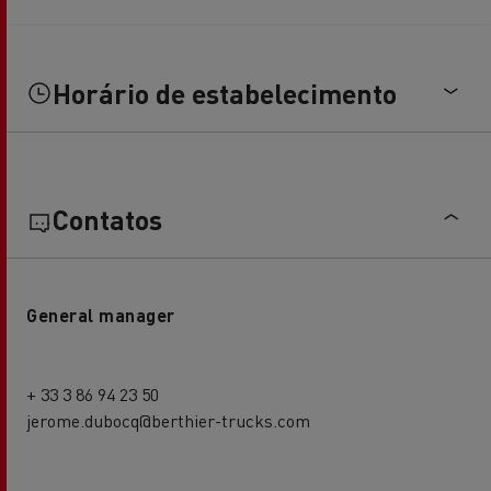
Horário de estabelecimento
Contatos
General manager
+ 33 3 86 94 23 50
jerome.dubocq@berthier-trucks.com