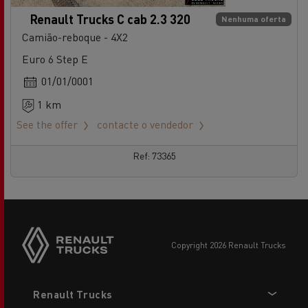
Renault Trucks C cab 2.3 320
Nenhuma oferta
Camião-reboque - 4X2
Euro 6 Step E
01/01/0001
1 km
See the offer
contacte o vendedor
Ref: 73365
copyright 2026 Renault Trucks
Footer
Renault Trucks
menu