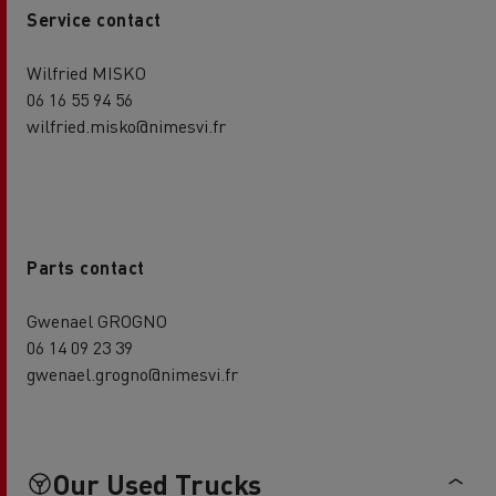
Service contact
Wilfried MISKO
06 16 55 94 56
wilfried.misko@nimesvi.fr
Parts contact
Gwenael GROGNO
06 14 09 23 39
gwenael.grogno@nimesvi.fr
Our Used Trucks