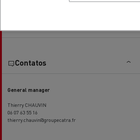
Horário de estabelecimento
Contatos
General manager
Thierry CHAUVIN
06 07 63 55 16
thierry.chauvin@groupecatra.fr