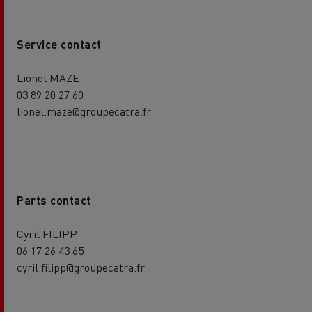
Service contact
Lionel MAZE
03 89 20 27 60
lionel.maze@groupecatra.fr
Parts contact
Cyril FILIPP
06 17 26 43 65
cyril.filipp@groupecatra.fr