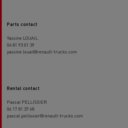
Parts contact
Yassine LOUAIL
04 81 93 01 39
yassine.louail@renault-trucks.com
Rental contact
Pascal PELLISSIER
06 17 81 37 68
pascal.pellissier@renault-trucks.com