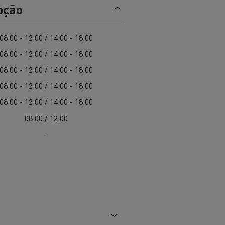
EDITION
Renault Trucks E-Tech Master 100%
pção
de
elétrico
Infra-estruturas de
her
carregamento
duos
08:00 - 12:00 / 14:00 - 18:00
Configurador 3D
08:00 - 12:00 / 14:00 - 18:00
Smart Racer
08:00 - 12:00 / 14:00 - 18:00
08:00 - 12:00 / 14:00 - 18:00
08:00 - 12:00 / 14:00 - 18:00
08:00 / 12:00
vel a
Que energia alternativa para
rbonização
os seus Camiões
-
Renault Trucks E-Tech
Renault Trucks E-Tech
C
D