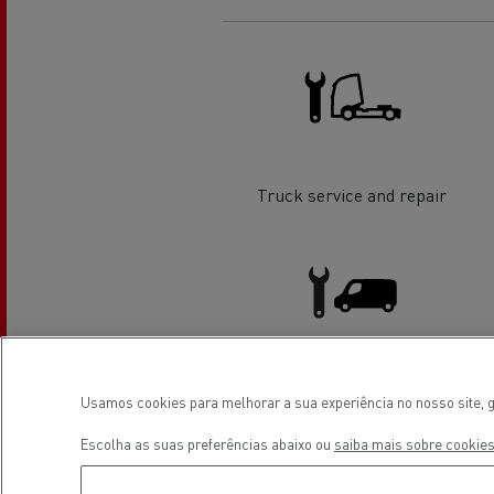
O sonho de um engenheiro
Desi
elét
Garantias do fabricante Renault
Trucks
Truck service and repair
Used Trucks By Renault Trucks
Light Commercial Vehicles
Usamos cookies para melhorar a sua experiência no nosso site, g
Service and Repair
Escolha as suas preferências abaixo ou
saiba mais sobre cookies