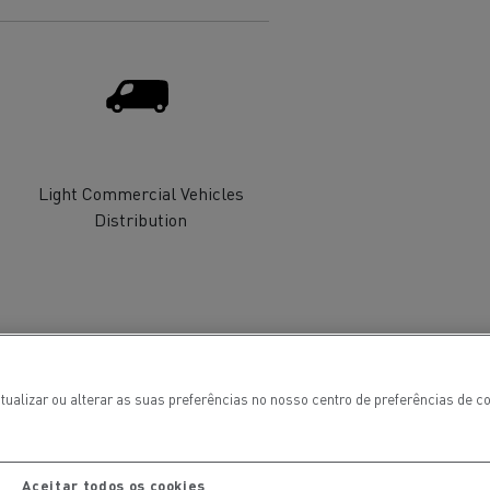
 de infra-
ento para
cos
Light Commercial Vehicles
Distribution
T Robust
tualizar ou alterar as suas preferências no nosso centro de preferências de 
Aceitar todos os cookies