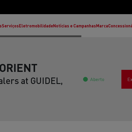
s
Serviços
Eletromobilidade
Notícias e Campanhas
Marca
Concession
ORIENT
alers at GUIDEL,
Aberto
Ex
T High
T