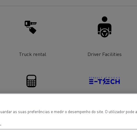
Renault Trucks E-tech
D Wide
gn: a revolução do camião
Instalação e manutenção
rico
estruturas de carregam
os seus camiões eléctri
Truck rental
Driver Facilities
T-Selection
T 01 Racing
Financing
Electrical Vehicles
uardar as suas preferências e medir o desempenho do site. O utilizador pode a
.