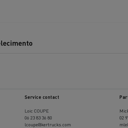
Terraplanagem
Transporte de m
elecimento
nsporte de grupagem
Transporte automóve
nsporte de madeira
Veículos mineiros
Service contact
Par
Loic COUPE
Mic
06 23 83 36 80
02 9
lcoupe@kertrucks.com
mle