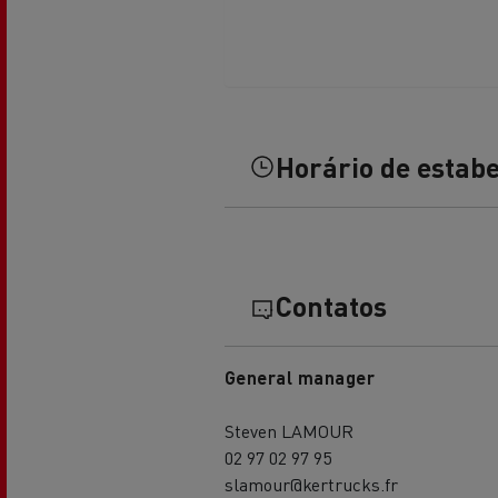
Transporte de betão
Horário de estab
Transporte refrigerado
Tra
Transporte em cisterna
Tra
Contatos
General manager
Steven LAMOUR
02 97 02 97 95
slamour@kertrucks.fr