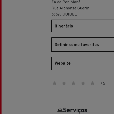
ZA de Pen Mané
Renault Trucks Master Red EDITION
Renault Tr
A nossa gama de gasóleo
A nossa oferta 360° toda
Rue Alphonse Guerin
eléctrica
56520 GUIDEL
Itinerário
Vantagens da mobilidade
elétrica para camiões
Definir como favoritos
A nossa visão
Website
Renault Trucks Trafic Red EDITION
/ 5
RENAULT TRUCKS REDUZEM
LAS EMISIONES DE CO2
Os nossos camiões eléctricos
Serviços