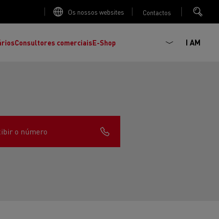
Os nossos websites
Contactos
I AM
ários
Consultores comerciais
E-Shop
ibir o número
K
C