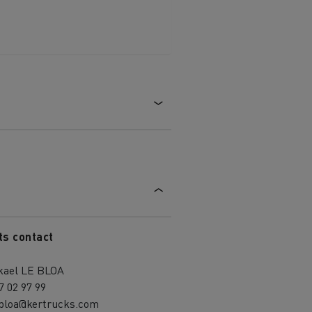
aterial
l
Transporte de mercadorias
ts contact
kael LE BLOA
7 02 97 99
bloa@kertrucks.com