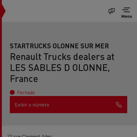
Menu
STARTRUCKS OLONNE SUR MER
Renault Trucks dealers at
LES SABLES D OLONNE,
France
Fechado
Exibir o número
22 rue Clement Ader