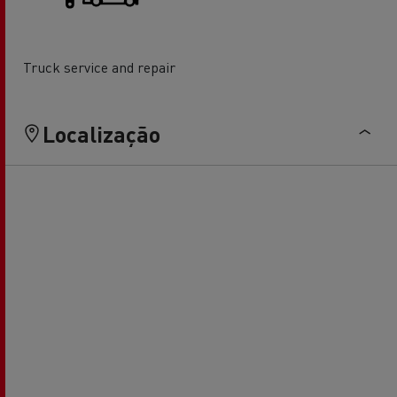
Truck service and repair
Localização