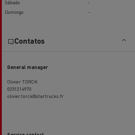
Sábado
-
Domingo
-
Contatos
General manager
Olivier TORCK
0251214970
olivier.torck@startrucks.fr
Service contact