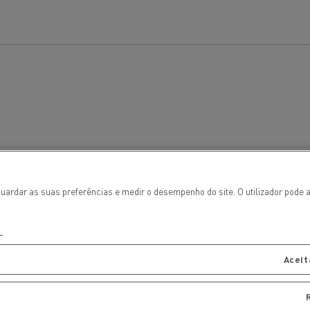
Renault Trucks E-tech
D Wide
gn: a revolução do camião
Instalação e manutenção
rico
estruturas de carregam
os seus camiões eléctri
ardar as suas preferências e medir o desempenho do site. O utilizador pode a
.
T-Selection
T 01 Racing
Aceit