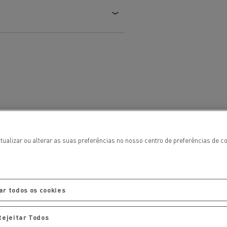
 de infra-
ento para
cos
tualizar ou alterar as suas preferências no nosso centro de preferências de 
T Robust
ar todos os cookies
Rejeitar Todos