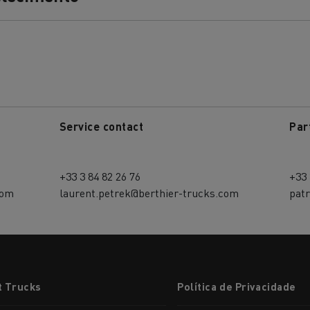
Terraplanagem
Transporte de m
nsporte de grupagem
Transporte automóve
Service contact
Par
+33 3 84 82 26 76
+33 
nsporte de madeira
Veículos mineiros
com
laurent.petrek@berthier-trucks.com
pat
t Trucks
Política de Privacidade