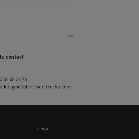
aterial
l
Transporte de mercadorias
ts contact
3 84 82 26 76
rick.cuynet@berthier-trucks.com
Legal