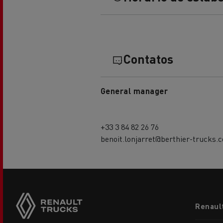
Transporte de betão
Contatos
Transporte refrigerado
Tra
General manager
+33 3 84 82 26 76
Transporte em cisterna
Tra
benoit.lonjarret@berthier-trucks.
Footer
Renaul
menu