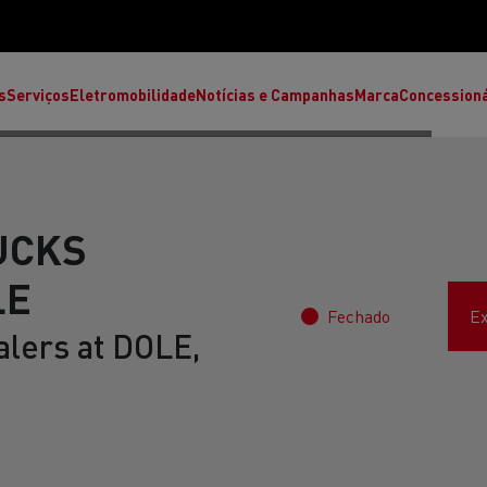
s
Serviços
Eletromobilidade
Notícias e Campanhas
Marca
Concession
UCKS
LE
Fechado
Ex
alers at DOLE,
T High
T