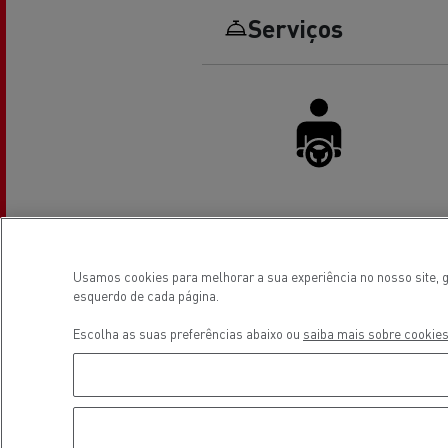
Serviços
O sonho de um engenheiro
Desi
elét
Garantias do fabricante Renault
Trucks
Driver Facilities
Usamos cookies para melhorar a sua experiência no nosso site, gu
esquerdo de cada página.
Localização
Escolha as suas preferências abaixo ou
saiba mais sobre cookies
Used Trucks By Renault Trucks