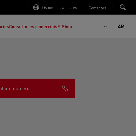
Os nossos websites
Contactos
I AM
ários
Consultores comerciais
E-Shop
ibir o número
K
C