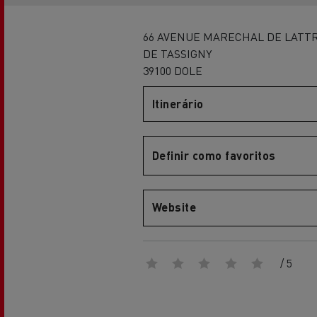
Renault Trucks Master Red EDITION
Renault Tr
A nossa gama de gasóleo
A nossa oferta 360° toda
eléctrica
66 AVENUE MARECHAL DE LATT
DE TASSIGNY
39100 DOLE
Vantagens da mobilidade
elétrica para camiões
Itinerário
Definir como favoritos
A nossa visão
Website
Renault Trucks Trafic Red EDITION
RENAULT TRUCKS REDUZEM
LAS EMISIONES DE CO2
/ 5
Os nossos camiões eléctricos