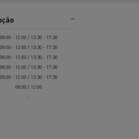
EDITION
Renault Trucks E-Tech Master 100%
de
elétrico
Infra-estruturas de
her
carregamento
pção
duos
Configurador 3D
08:00 - 12:00 / 13:30 - 17:30
Smart Racer
08:00 - 12:00 / 13:30 - 17:30
08:00 - 12:00 / 13:30 - 17:30
08:00 - 12:00 / 13:30 - 17:30
vel a
Que energia alternativa para
08:00 - 12:00 / 13:30 - 17:30
rbonização
os seus Camiões
08:00 / 12:00
-
Renault Trucks E-Tech
Renault Trucks E-Tech
C
D