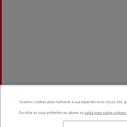
Usamos cookies para melhorar a sua experiência no nosso site, gu
Escolha as suas preferências abaixo ou
saiba mais sobre cookies.
Horário de estabelecimento