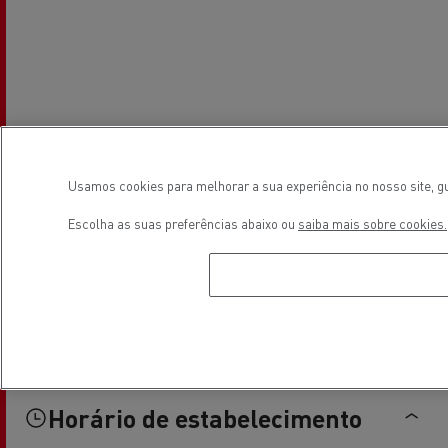
Usamos cookies para melhorar a sua experiência no nosso site, gu
Escolha as suas preferências abaixo ou
saiba mais sobre cookies.
Horário de estabelecimento