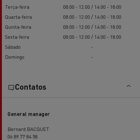
Terça-feira
08:00 - 12:00 / 14:00 - 18:00
Quarta-feira
08:00 - 12:00 / 14:00 - 18:00
Quinta-feira
08:00 - 12:00 / 14:00 - 18:00
Sexta-feira
08:00 - 12:00 / 14:00 - 18:00
Sábado
-
Domingo
-
Contatos
General manager
Bernard BACQUET
06 89 77 84 58