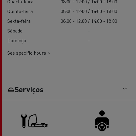
Quarta-feira
08:00 - 12:00 / 14:00 - 18:00
Quinta-feira
08:00 - 12:00 / 14:00 - 18:00
Sexta-feira
08:00 - 12:00 / 14:00 - 18:00
Sábado
-
Domingo
-
See specific hours >
Serviços