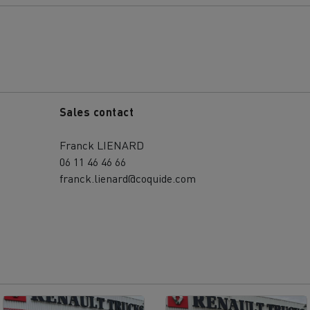
Terraplanagem
Transporte de m
Sales contact
nsporte de grupagem
Transporte automóve
Franck LIENARD
06 11 46 46 66
franck.lienard@coquide.com
nsporte de madeira
Veículos mineiros