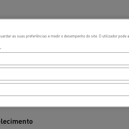
uardar as suas preferências e medir o desempenho do site. O utilizador pode a
.
ços de emergência e
Sucção águas residu
eiros
elecimento