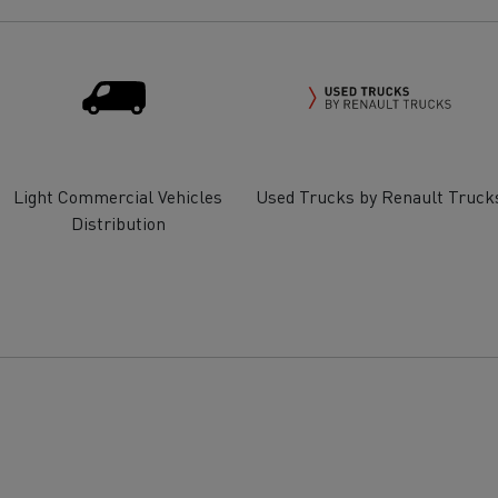
Renault Trucks E-tech
D Wide
gn: a revolução do camião
Instalação e manutenção
rico
estruturas de carregam
os seus camiões eléctri
Light Commercial Vehicles
Used Trucks by Renault Truck
Distribution
T-Selection
T 01 Racing