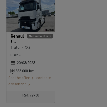
Renaul
Nenhuma oferta
t
Trucks
Trator - 4X2
T High
Euro 6
20/03/2023
353 000 km
See the offer
contacte
o vendedor
Ref: 72750