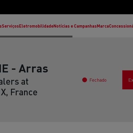
s
Serviços
Eletromobilidade
Notícias e Campanhas
Marca
Concession
E - Arras
lers at
Fechado
Ex
, France
T High
T