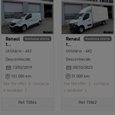
Renaul
Renaul
Nenhuma oferta
Nenhuma oferta
t
t
Trucks
Trucks
Utilitário - 4X2
Utilitário - 4X2
Trafic
Master
Desconhecido
Desconhecido
13/02/2019
05/10/2023
101 000 km
31 000 km
See the offer
contacte
See the offer
contacte
o vendedor
o vendedor
Ref: 72864
Ref: 72862