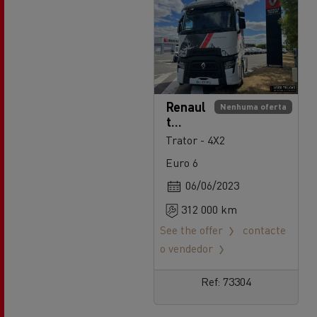
Renaul
Nenhuma oferta
t
Trucks
Trator - 4X2
T High
Euro 6
06/06/2023
312 000 km
See the offer
contacte
o vendedor
Ref: 73304