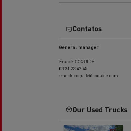
Transporte de betão
Contatos
General manager
Transporte refrigerado
Tra
Franck COQUIDE
03 21 23 47 45
franck.coquide@coquide.com
Transporte em cisterna
Tra
Our Used Trucks