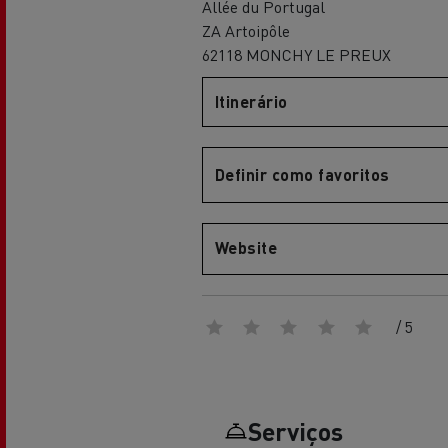
Allée du Portugal
Renault Trucks Master Red EDITION
Renault Tr
A nossa gama de gasóleo
A nossa oferta 360° toda
ZA Artoipôle
eléctrica
62118 MONCHY LE PREUX
Itinerário
Vantagens da mobilidade
elétrica para camiões
Definir como favoritos
A nossa visão
Website
Renault Trucks Trafic Red EDITION
/ 5
RENAULT TRUCKS REDUZEM
LAS EMISIONES DE CO2
Os nossos camiões eléctricos
Serviços