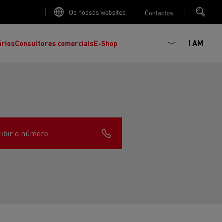
Os nossos websites
Contactos
I AM
ários
Consultores comerciais
E-Shop
ibir o número
K
C