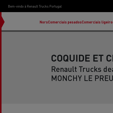
Bem-vindo à Renault Trucks Portugal
Nors
Comerciais pesados
Comerciais ligeiro
COQUIDE ET CI
Renault Trucks dea
MONCHY LE PREUX
Renault Trucks E-Tech Programa