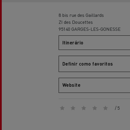
Renault Trucks Master Red EDITION
Renault Tr
A nossa gama de gasóleo
A nossa oferta 360° toda
eléctrica
8 bis rue des Gaillards
ZI des Doucettes
95140 GARGES-LES-GONESSE
Vantagens da mobilidade
elétrica para camiões
Itinerário
Definir como favoritos
A nossa visão
Website
Renault Trucks Trafic Red EDITION
RENAULT TRUCKS REDUZEM
LAS EMISIONES DE CO2
/ 5
Os nossos camiões eléctricos