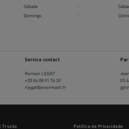
Sábado
-
Sába
Domingo
-
Domi
Service contact
Par
Romain LEGAT
Jea
+33 06 08 91 76 20
03 4
rlegat@lenormant.fr
jpt
t Trucks
Política de Privacidade