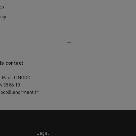
do
-
ngo
-
ts contact
n Paul TINOCO
4 55 86 10
inoco@lenormant.fr
Legal