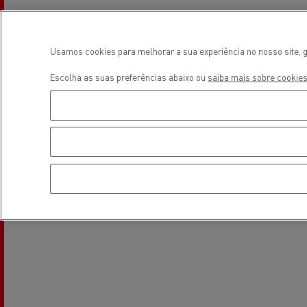
Localização
Usamos cookies para melhorar a sua experiência no nosso site, g
Escolha as suas preferências abaixo ou
saiba mais sobre cookies
Veja os camiões disponíveis no
website Used Trucks By Renault
Trucks
Servi
Serviços de Municípios
bomb
Recolha de resíduos