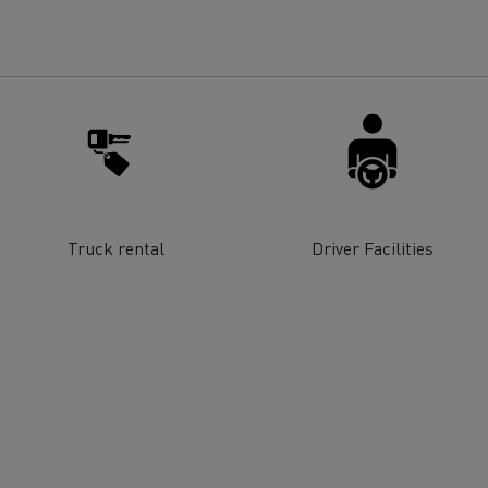
Renault Trucks E-tech
D Wide
gn: a revolução do camião
Instalação e manutenção
rico
estruturas de carregam
os seus camiões eléctri
Truck rental
Driver Facilities
T-Selection
T 01 Racing