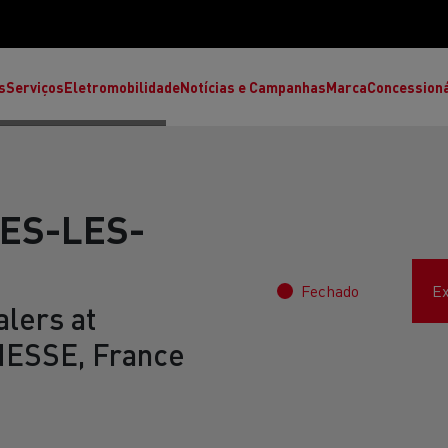
s
Serviços
Eletromobilidade
Notícias e Campanhas
Marca
Concession
ES-LES-
Fechado
Ex
lers at
ESSE, France
T High
T