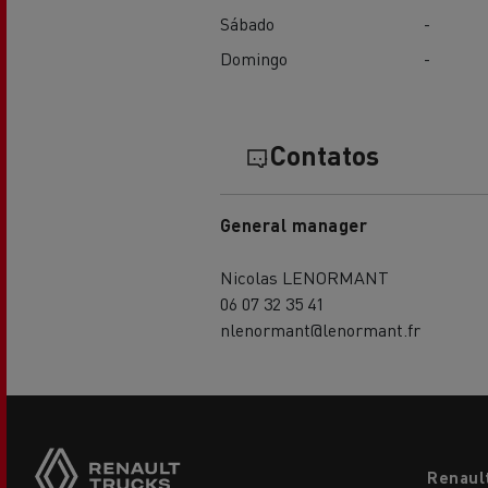
Sábado
-
Domingo
-
Contatos
General manager
Nicolas LENORMANT
06 07 32 35 41
nlenormant@lenormant.fr
Footer
Renaul
menu