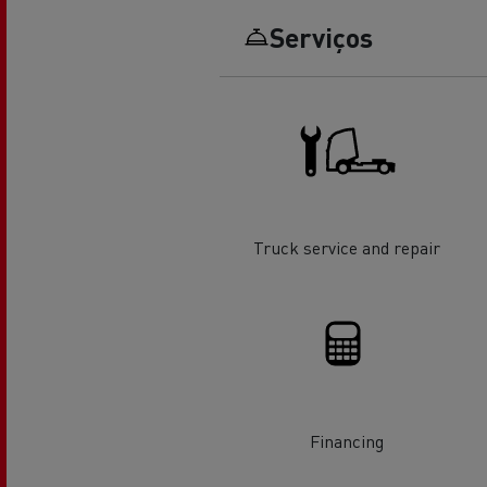
Serviços
O sonho de um engenheiro
Desi
elét
Garantias do fabricante Renault
Trucks
Truck service and repair
Used Trucks By Renault Trucks
Financing