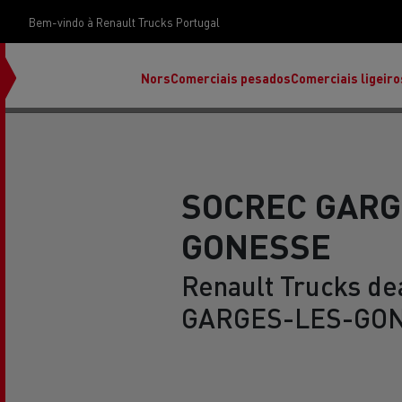
Bem-vindo à Renault Trucks Portugal
Nors
Comerciais pesados
Comerciais ligeiro
SOCREC GARG
GONESSE
Renault Trucks dea
GARGES-LES-GON
Renault Trucks E-Tech Programa