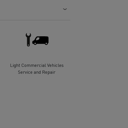
 de infra-
ento para
cos
Light Commercial Vehicles
Service and Repair
T Robust