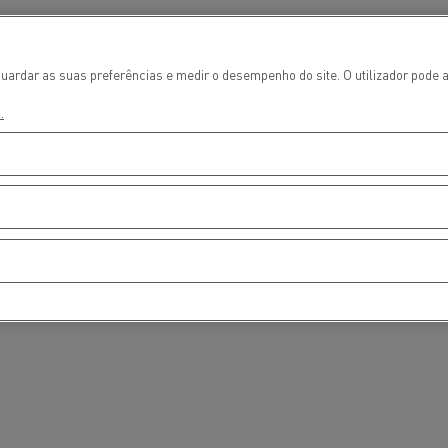
uardar as suas preferências e medir o desempenho do site. O utilizador pode a
.
ços de emergência e
Sucção águas residu
eiros