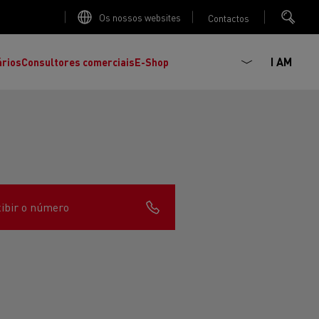
Os nossos websites
Contactos
I AM
ários
Consultores comerciais
E-Shop
ibir o número
K
C