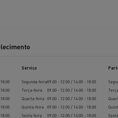
Terraplanagem
Transporte de m
nsporte de grupagem
Transporte automóve
elecimento
Serviço
Part
nsporte de madeira
Veículos mineiros
 18:00
Segunda-feira
09:00 - 12:00 / 14:00 - 18:00
Segu
 18:00
Terça-feira
09:00 - 12:00 / 14:00 - 18:00
Terça
 18:00
Quarta-feira
09:00 - 12:00 / 14:00 - 18:00
Quart
 18:00
Quinta-feira
09:00 - 12:00 / 14:00 - 18:00
Quint
 18:00
Sexta-feira
09:00 - 12:00 / 14:00 - 18:00
Sexta