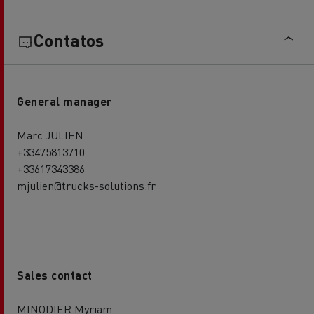
Contatos
General manager
Marc JULIEN
+33475813710
+33617343386
mjulien@trucks-solutions.fr
Sales contact
MINODIER Myriam