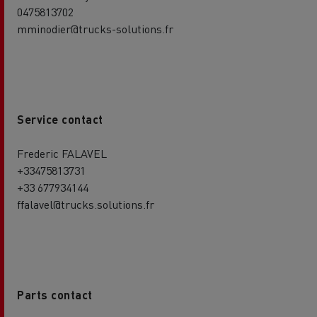
0475813702
mminodier@trucks-solutions.fr
Service contact
Frederic FALAVEL
+33475813731
+33 677934144
ffalavel@trucks.solutions.fr
Parts contact