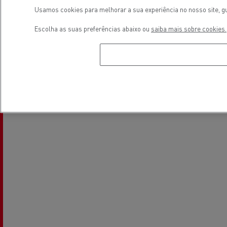
Usamos cookies para melhorar a sua experiência no nosso site, gu
Escolha as suas preferências abaixo ou
saiba mais sobre cookies.
Electrical Vehicles
Localização