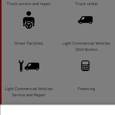
Truck service and repair
Truck rental
Driver Facilities
Light Commercial Vehicles
Distribution
Light Commercial Vehicles
Financing
Service and Repair