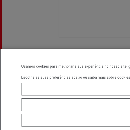
Transporte de betão
Transporte refrigerado
Tra
Horário de estab
Usamos cookies para melhorar a sua experiência no nosso site, g
Transporte em cisterna
Tra
Escolha as suas preferências abaixo ou
saiba mais sobre cookies
Vendas
Segunda-feira
08:00 - 12:00 / 14:00 -
Terça-feira
08:00 - 12:00 / 14:00 -
Quarta-feira
08:00 - 12:00 / 14:00 -
Quinta-feira
08:00 - 12:00 / 14:00 -