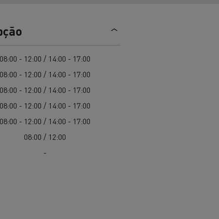
EDITION
Renault Trucks E-Tech Master 100%
de
elétrico
Infra-estruturas de
her
carregamento
pção
duos
Configurador 3D
08:00 - 12:00 / 14:00 - 17:00
Smart Racer
08:00 - 12:00 / 14:00 - 17:00
08:00 - 12:00 / 14:00 - 17:00
08:00 - 12:00 / 14:00 - 17:00
vel a
Que energia alternativa para
08:00 - 12:00 / 14:00 - 17:00
rbonização
os seus Camiões
08:00 / 12:00
-
Renault Trucks E-Tech
Renault Trucks E-Tech
C
D