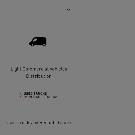
 de infra-
ento para
cos
Light Commercial Vehicles
Distribution
T Robust
Used Trucks by Renault Trucks