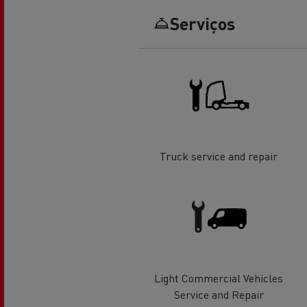
Serviços
O sonho de um engenheiro
Desi
elét
Garantias do fabricante Renault
Trucks
Truck service and repair
Used Trucks By Renault Trucks
Light Commercial Vehicles
Service and Repair