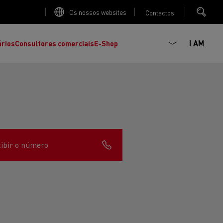
Os nossos websites
Contactos
I AM
ários
Consultores comerciais
E-Shop
ibir o número
K
C