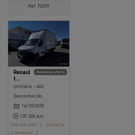
Ref: 72609
Renaul
Nenhuma oferta
t
Master
Utilitário - 4X2
145
Desconhecido
14/10/2020
137 200 km
See the offer
contacte
o vendedor