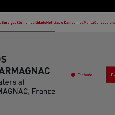
s
Serviços
Eletromobilidade
Notícias e Campanhas
Marca
Concession
OS
'ARMAGNAC
Fechado
Ex
lers at
AGNAC, France
T High
T