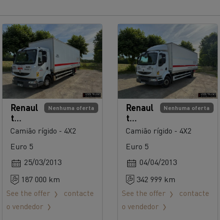
Renaul
Renaul
Nenhuma oferta
Nenhuma oferta
t
t
Trucks
Trucks
Camião rígido - 4X2
Camião rígido - 4X2
Midlu
Midlu
Euro 5
Euro 5
m 180
m 220
25/03/2013
04/04/2013
187 000 km
342 999 km
See the offer
contacte
See the offer
contacte
o vendedor
o vendedor