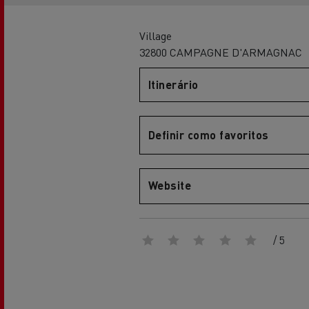
Renault Trucks Master Red EDITION
Renault Tr
A nossa gama de gasóleo
A nossa oferta 360° toda
eléctrica
Village
32800 CAMPAGNE D'ARMAGNAC
Itinerário
Vantagens da mobilidade
elétrica para camiões
Definir como favoritos
A nossa visão
Website
Renault Trucks Trafic Red EDITION
RENAULT TRUCKS REDUZEM
/ 5
LAS EMISIONES DE CO2
Os nossos camiões eléctricos