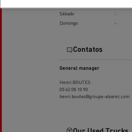
Sexta-feira
08:00 - 12:00 / 14:00 -
Sábado
-
Domingo
-
Contatos
General manager
Henri BOUTES
05 62 08 10 90
henri.boutes@groupe-alvarez.com
Our Used Trucks