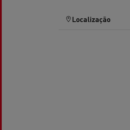
Localização
Veja os camiões disponíveis no
website Used Trucks By Renault
Trucks
Servi
Serviços de Municípios
bomb
Recolha de resíduos