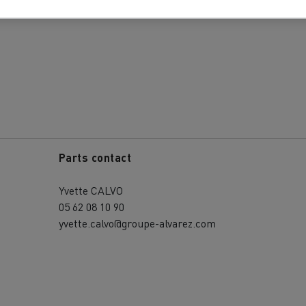
 17:00
Parts contact
Yvette CALVO
05 62 08 10 90
yvette.calvo@groupe-alvarez.com