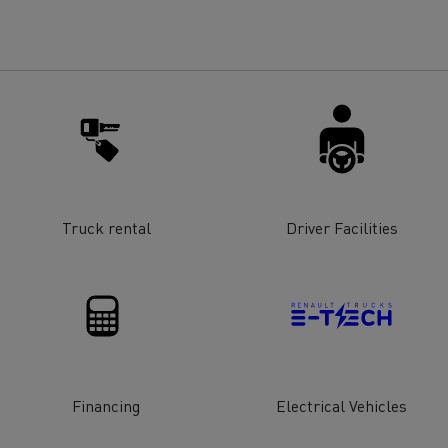
Renault Trucks E-tech
D Wide
gn: a revolução do camião
Instalação e manutenção
rico
estruturas de carregam
os seus camiões eléctri
Truck rental
Driver Facilities
T-Selection
T 01 Racing
Financing
Electrical Vehicles