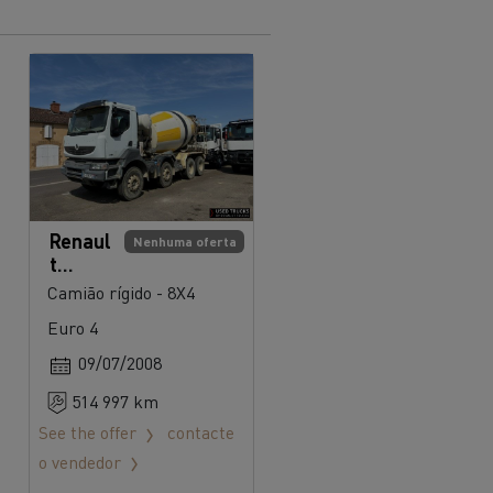
Renaul
Nenhuma oferta
t
Trucks
Camião rígido - 8X4
KERAX
Euro 4
410
09/07/2008
514 997 km
See the offer
contacte
o vendedor