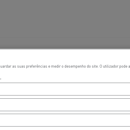
Terraplanagem
Transporte de m
nsporte de grupagem
Transporte automóve
elecimento
uardar as suas preferências e medir o desempenho do site. O utilizador pode a
nsporte de madeira
Veículos mineiros
.
 17:00
 17:00
 17:00
 17:00