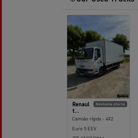
Renaul
Nenhuma oferta
t
Trucks
Camião rígido - 4X2
Midlu
Euro 5 EEV
m 180