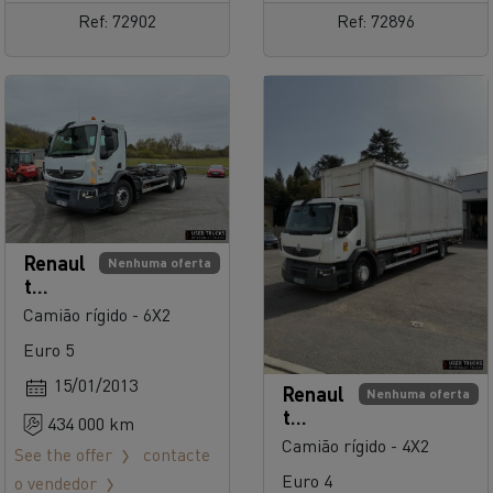
Ref: 72902
Ref: 72896
Renaul
Nenhuma oferta
t
Trucks
Camião rígido - 6X2
Premi
Euro 5
um
Distrib
15/01/2013
Renaul
Nenhuma oferta
ution
t
434 000 km
380
Trucks
Camião rígido - 4X2
See the offer
contacte
Premi
Euro 4
o vendedor
um