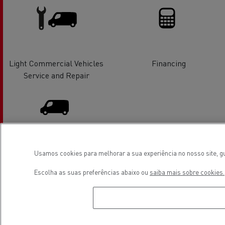
Light Commercial Vehicles
Financing
Service and Repair
Light Commercial Vehicles
Usamos cookies para melhorar a sua experiência no nosso site, gu
Distribution
Escolha as suas preferências abaixo ou
saiba mais sobre cookies.
Localização