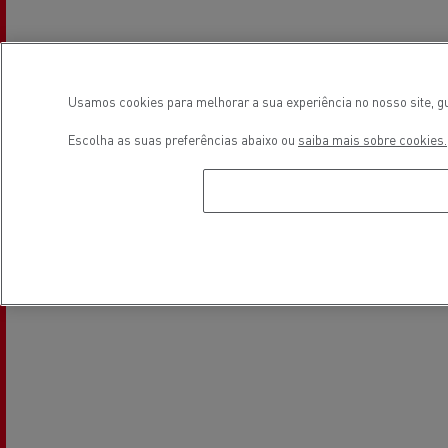
Electrical Vehicles
Used Trucks by Renault Trucks
Usamos cookies para melhorar a sua experiência no nosso site, gu
Localização
Escolha as suas preferências abaixo ou
saiba mais sobre cookies.