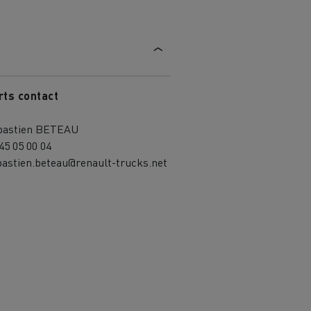
aterial
rts contact
l
Transporte de mercadorias
bastien BETEAU
45 05 00 04
bastien.beteau@renault-trucks.net