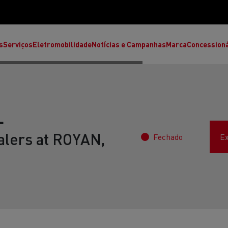
s
Serviços
Eletromobilidade
Notícias e Campanhas
Marca
Concession
L
alers at ROYAN,
Fechado
Ex
T High
T