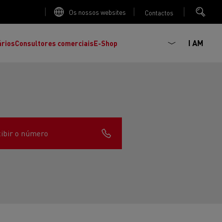
Os nossos websites
Contactos
I AM
ários
Consultores comerciais
E-Shop
ibir o número
K
C