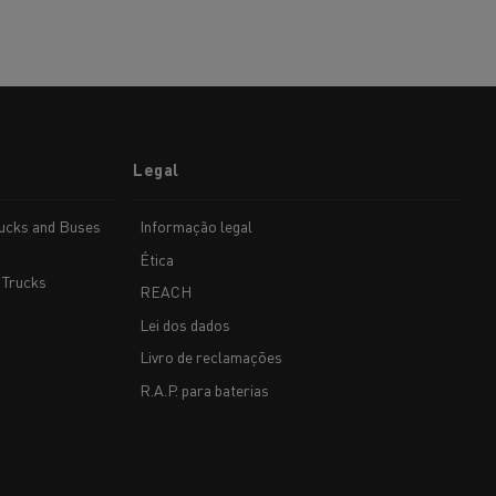
Legal
rucks and Buses
Informação legal
Ética
 Trucks
REACH
Lei dos dados
Livro de reclamações
R.A.P. para baterias