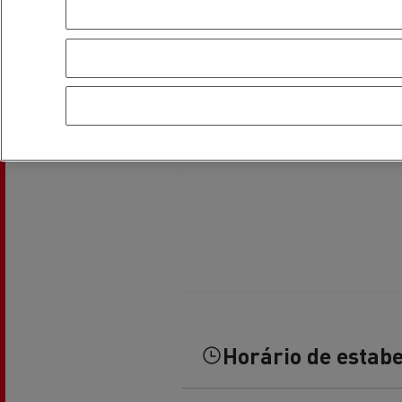
Veja os camiões disponíveis no
website Used Trucks By Renault
Trucks
Servi
Serviços de Municípios
bomb
Recolha de resíduos
Horário de estab