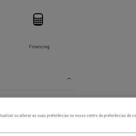
 de infra-
ento para
cos
Financing
T Robust
tualizar ou alterar as suas preferências no nosso centro de preferências de 