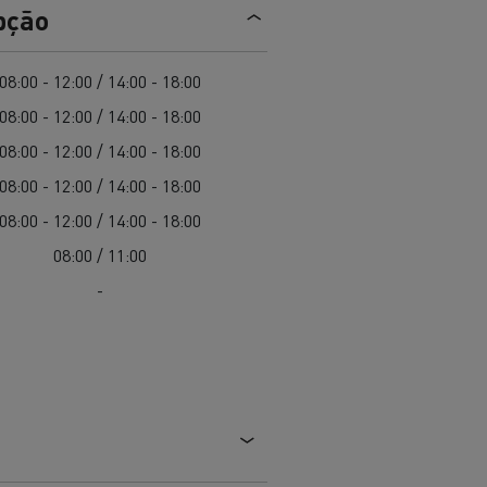
EDITION
Renault Trucks E-Tech Master 100%
pção
de
elétrico
Infra-estruturas de
her
carregamento
duos
08:00 - 12:00 / 14:00 - 18:00
Configurador 3D
08:00 - 12:00 / 14:00 - 18:00
Smart Racer
08:00 - 12:00 / 14:00 - 18:00
08:00 - 12:00 / 14:00 - 18:00
08:00 - 12:00 / 14:00 - 18:00
08:00 / 11:00
vel a
Que energia alternativa para
rbonização
os seus Camiões
-
Renault Trucks E-Tech
Renault Trucks E-Tech
C
D