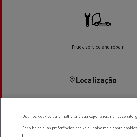
O sonho de um engenheiro
Desi
elét
Garantias do fabricante Renault
Trucks
Truck service and repair
Localização
Used Trucks By Renault Trucks
Usamos cookies para melhorar a sua experiência no nosso site, g
Escolha as suas preferências abaixo ou
saiba mais sobre cookies