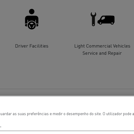
Renault Trucks E-tech
D Wide
gn: a revolução do camião
Instalação e manutenção
rico
estruturas de carregam
os seus camiões eléctri
Driver Facilities
Light Commercial Vehicles
Service and Repair
T-Selection
T 01 Racing
uardar as suas preferências e medir o desempenho do site. O utilizador pode a
.