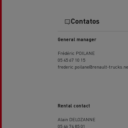
Transporte de betão
Contatos
General manager
Transporte refrigerado
Tra
Frédéric POILANE
05 45 67 10 15
frederic.poilane@renault-trucks.ne
Transporte em cisterna
Tra
Rental contact
Alain DELOZANNE
05 46 74 85 01