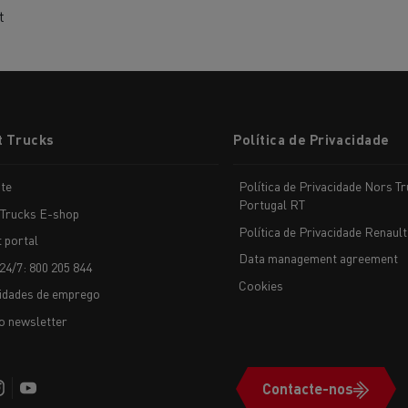
t
t Trucks
Política de Privacidade
te
Política de Privacidade Nors T
Portugal RT
 Trucks E-shop
Política de Privacidade Renault
t portal
Data management agreement
24/7: 800 205 844
Cookies
idades de emprego
o newsletter
Contacte-nos