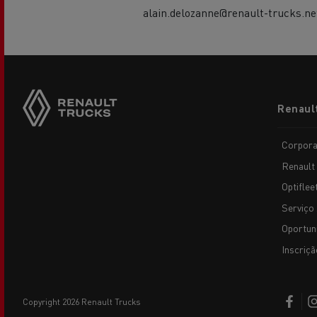
alain.delozanne@renault-trucks.ne
Footer
Renaul
menu
Corpora
Renault
Optiflee
Serviço 
Oportun
Inscriçã
copyright 2026 Renault Trucks