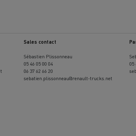
Terraplanagem
Transporte de m
Sales contact
Pa
nsporte de grupagem
Transporte automóve
Sébastien Plissonneau
Se
05 46 05 00 04
05 
t
06 37 62 66 20
se
sebatien.plissonneau@renault-trucks.net
nsporte de madeira
Veículos mineiros