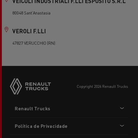
VEICOLI INDUSTRIALI F.LLI ESPOSITO S.R.L
80048 Sant'Anastasia
VEROLI F.LLI
47827 VERUCCHIO (RN)
copyright 2026 Renault Trucks
Footer
Renault Trucks
menu
Política de Privacidade