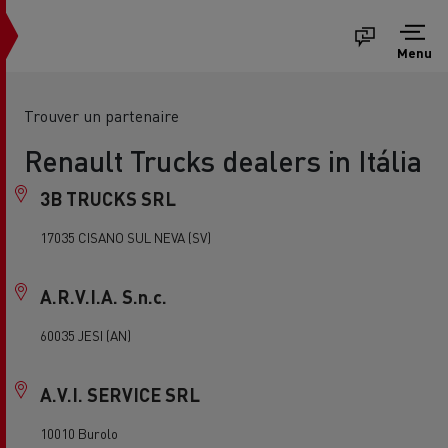
Menu
Trouver un partenaire
Renault Trucks dealers in Itália
3B TRUCKS SRL
17035 CISANO SUL NEVA (SV)
A.R.V.I.A. S.n.c.
60035 JESI (AN)
A.V.I. SERVICE SRL
10010 Burolo