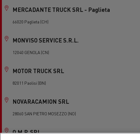
MERCADANTE TRUCK SRL - Paglieta
66020 Paglieta (CH)
MONVISO SERVICE S.R.L.
12040 GENOLA (CN)
MOTOR TRUCK SRL
82011 Paolisi (BN)
NOVARACAMION SRL
28060 SAN PIETRO MOSEZZO (NO)
O.M.P. SRL