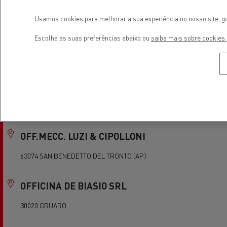
86021 BOJANO (CB)
Usamos cookies para melhorar a sua experiência no nosso site, gu
O.M.V.I. SRL
Escolha as suas preferências abaixo ou
saiba mais sobre cookies.
91025 MARSALA (TP)
O.R.ME.CA. SRL
00045 GENZANO DI ROMA (RM)
OFF.MECC. LUZI & CIPOLLONI
63074 SAN BENEDETTO DEL TRONTO (AP)
OFFICINA DE BIASIO SRL
30020 GRUARO