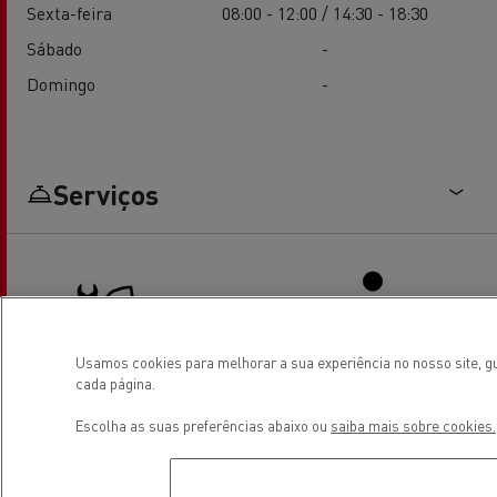
Sexta-feira
08:00 - 12:00 / 14:30 - 18:30
Sábado
-
Domingo
-
Serviços
Usamos cookies para melhorar a sua experiência no nosso site, gu
cada página.
Truck service and repair
Driver Facilities
Escolha as suas preferências abaixo ou
saiba mais sobre cookies.