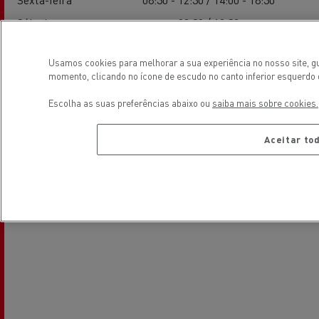
Sábado
08:30 / 12:30
Domingo
-
Usamos cookies para melhorar a sua experiência no nosso site, gu
momento, clicando no ícone de escudo no canto inferior esquerdo 
Localização
Escolha as suas preferências abaixo ou
saiba mais sobre cookies.
Aceitar to