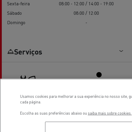
Sexta-feira
08:00 - 12:00 / 14:00 - 19:00
Sábado
08:00 / 12:00
Domingo
-
Serviços
Usamos cookies para melhorar a sua experiência no nosso site, gu
cada página.
Truck service and repair
Driver Facilities
Escolha as suas preferências abaixo ou
saiba mais sobre cookies.