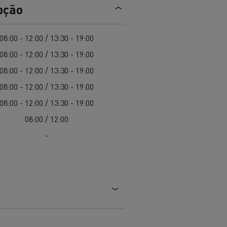
EDITION
Renault Trucks E-Tech Master 100%
pção
de
elétrico
Infra-estruturas de
her
carregamento
duos
08:00 - 12:00 / 13:30 - 19:00
Configurador 3D
08:00 - 12:00 / 13:30 - 19:00
Smart Racer
08:00 - 12:00 / 13:30 - 19:00
08:00 - 12:00 / 13:30 - 19:00
08:00 - 12:00 / 13:30 - 19:00
08:00 / 12:00
vel a
Que energia alternativa para
rbonização
os seus Camiões
-
Renault Trucks E-Tech
Renault Trucks E-Tech
C
D