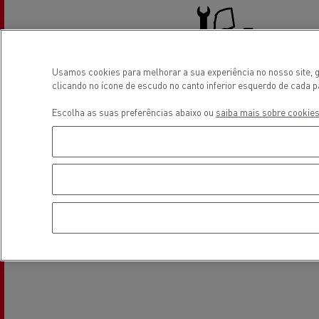
O sonho de um engenheiro
Desi
Usamos cookies para melhorar a sua experiência no nosso site, g
elét
Garantias do fabricante Renault
Truck service and repair
clicando no ícone de escudo no canto inferior esquerdo de cada p
Trucks
Escolha as suas preferências abaixo ou
saiba mais sobre cookies
Localização
Used Trucks By Renault Trucks