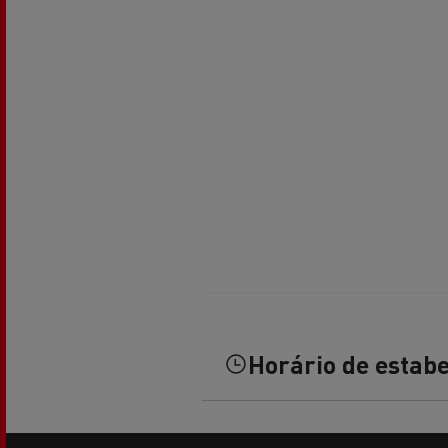
Veja os camiões disponíveis no
website Used Trucks By Renault
Trucks
Servi
Serviços de Municípios
bomb
Horário de estab
Recolha de resíduos