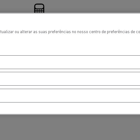
 de infra-
atualizar ou alterar as suas preferências no nosso centro de preferências de
ento para
Financing
cos
T Robust