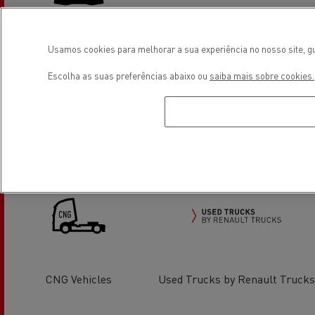
Glass Replacement
Air conditionning
Usamos cookies para melhorar a sua experiência no nosso site, gu
Escolha as suas preferências abaixo ou
saiba mais sobre cookies.
Light Commercial Vehicles
Light Commercial Vehicles
Service and Repair
Distribution
CNG Vehicles
Used Trucks by Renault Trucks