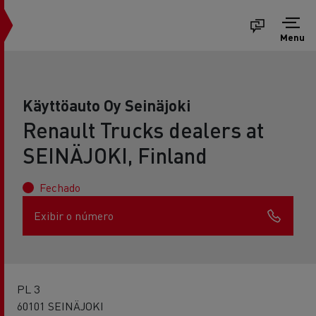
Menu
Käyttöauto Oy Seinäjoki
Renault Trucks dealers at
SEINÄJOKI, Finland
Fechado
Exibir o número
PL 3
60101 SEINÄJOKI