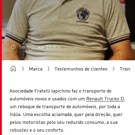
5min
Abr. 23 2024
Marca
Testemunhos de clientes
Transpo
Asociedade Fratelli lapichino faz o transporte de
automóveis novos e usados com um
Renault Trucks D
,
um reboque de transporte de automóveis, por toda a
Itália. Uma escolha aclamada, quer pela direção, quer
pelos motoristas pelo seu reduzido consumo, a sua
robustez e o seu conforto.