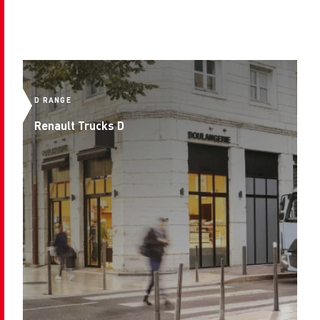
D RANGE
D 
Renault Trucks D
R