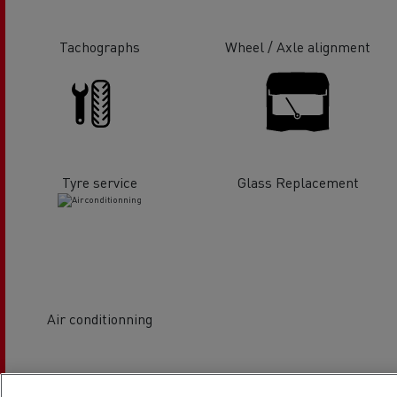
Tachographs
Wheel / Axle alignment
Tyre service
Glass Replacement
Air conditionning
Localização