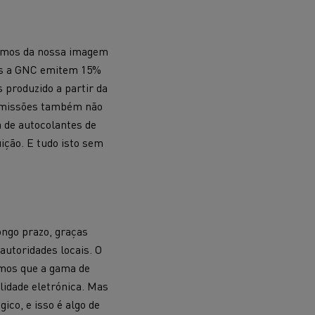
termos da nossa imagem
es a GNC emitem 15%
 produzido a partir da
 emissões também não
de autocolantes de
ição. E tudo isto sem
ongo prazo, graças
autoridades locais. O
amos que a gama de
idade eletrónica. Mas
co, e isso é algo de