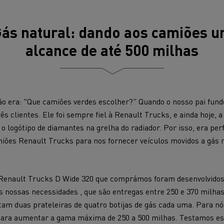
ás natural: dando aos camiões 
alcance de até 500 milhas
ão era: "Que camiões verdes escolher?" Quando o nosso pai fun
rês clientes. Ele foi sempre fiel à Renault Trucks, e ainda hoje, 
o logótipo de diamantes na grelha do radiador. Por isso, era pe
ços de emergência e
iões Renault Trucks para nos fornecer veículos movidos a gás
Sucção águas residu
eiros
 Renault Trucks D Wide 320 que comprámos foram desenvolvidos
 nossas necessidades , que são entregas entre 250 e 370 milhas
am duas prateleiras de quatro botijas de gás cada uma. Para nó
para aumentar a gama máxima de 250 a 500 milhas. Testamos es