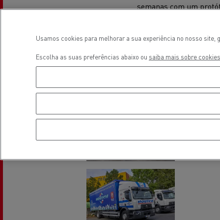
semanas com um protótip
foi bem sucedido e não
Transporte de betão
totalmente satisfeitos
Usamos cookies para melhorar a sua experiência no nosso site, g
nossa própria oficina n
Escolha as suas preferências abaixo ou
saiba mais sobre cookies
Transporte refrigerado
Tra
Transporte em cisterna
Tra