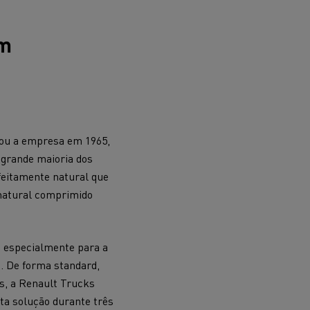
um
dou a empresa em 1965,
a grande maioria dos
rfeitamente natural que
 natural comprimido
ais
Manutenção de pavimentos
 especialmente para a
. De forma standard,
s, a Renault Trucks
ta solução durante três