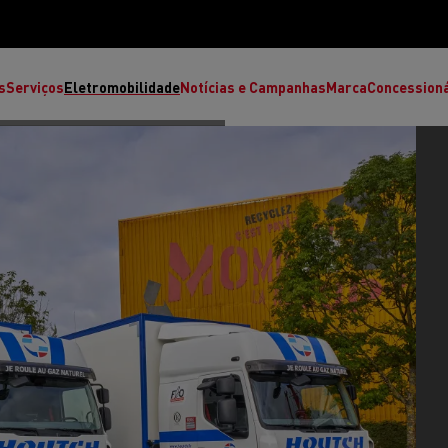
s
Serviços
Eletromobilidade
Notícias e Campanhas
Marca
Concession
T High
T