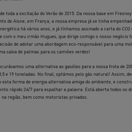
e toda a excitação do Verão de 2015. Da nossa base em Fresnoy 
Renault Trucks E-tech
to de Aisne, em França, a nossa empresa já se tinha empenhad
D Wide
gn: a revolução do camião
Instalação e manutenção
nergética há vários anos, e já tínhamos assinado a carta do CO2 
rico
estruturas de carregam
e com o meu irmão Hugues, que dirige comigo o nosso negócio f
os seus camiões eléctri
decisão de adotar uma abordagem eco-responsável para uma mob
uma salva de palmas para os camiões verdes!
curávamos uma alternativa ao gasóleo para a nossa frota de 200
3,5 e 19 toneladas. No final, optámos pelo gás natural! Assim, d
o esta forma de energia alternativa amiga do ambiente, e constr
nto rápido 24/7 para espalhar a palavra. Está aberta todos os di
 na região, bem como motoristas privados.
T-Selection
T 01 Racing