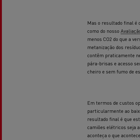
Mas o resultado final é
como do nosso
Avaliaçã
menos CO2 do que a vers
metanização dos resídu
contêm praticamente nen
pára-brisas e acesso sem
cheiro e sem fumo de e
Em termos de custos ope
particularmente ao baix
resultado final é que e
camiões elétricos seja
aconteça o que acontece