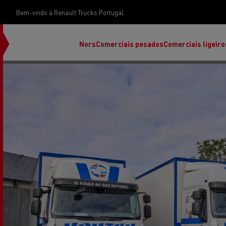
Bem-vindo à Renault Trucks Portugal
Nors
Comerciais pesados
Comerciais ligeiro
Renault Trucks E-Tech Programa