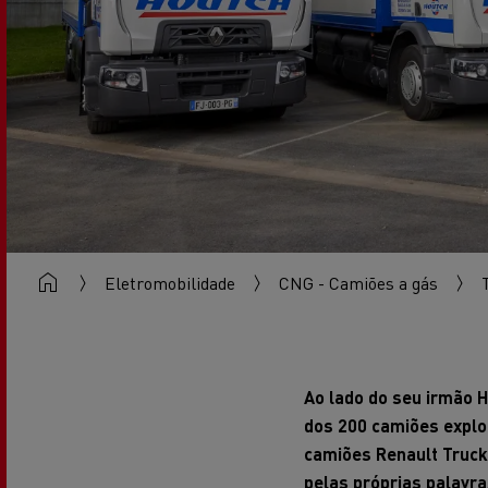
Renault Trucks Master Red EDITION
Renault Tr
A nossa gama de gasóleo
A nossa oferta 360° toda
eléctrica
Vantagens da mobilidade
elétrica para camiões
A nossa visão
Eletromobilidade
CNG - Camiões a gás
Renault Trucks Trafic Red EDITION
RENAULT TRUCKS REDUZEM
LAS EMISIONES DE CO2
Ao lado do seu irmão 
dos 200 camiões explo
Os nossos camiões eléctricos
camiões Renault Truc
pelas próprias palavra