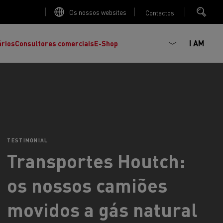
Os nossos websites
Contactos
I AM
ários
Consultores comerciais
E-Shop
TESTIMONIAL
Transportes Houtch:
os nossos camiões
K
C
movidos a gás natural