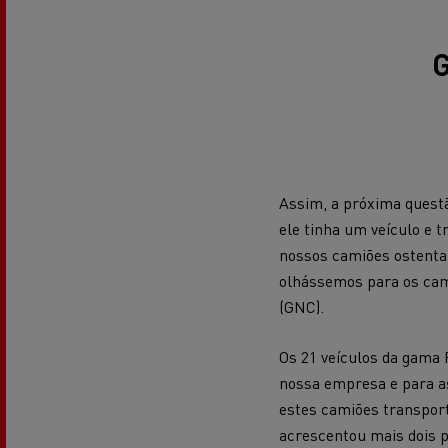
G
Veja os camiões disponíveis no
website Used Trucks By Renault
Trucks
Assim, a próxima quest
ele tinha um veículo e t
nossos camiões ostenta 
Servi
olhássemos para os cam
Serviços de Municípios
bomb
(GNC).
Os 21 veículos da gama
nossa empresa e para as
Recolha de resíduos
estes camiões transport
acrescentou mais dois 