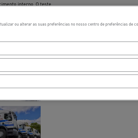
imento interno. O teste
manutenção, e estamos
aterial
ópria manutenção na
tualizar ou alterar as suas preferências no nosso centro de preferências de 
l
Transporte de mercadorias