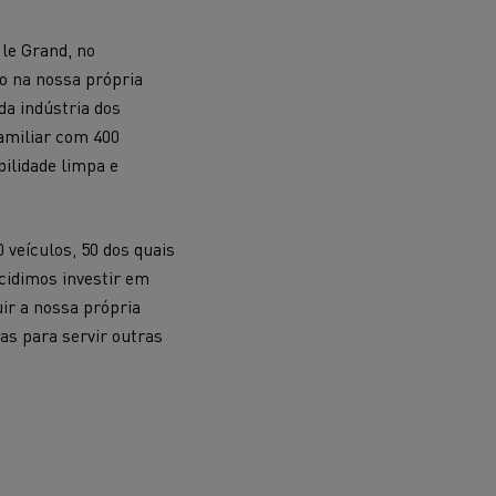
le Grand, no
o na nossa própria
 de infra-
da indústria dos
ento para
amiliar com 400
cos
ilidade limpa e
 veículos, 50 dos quais
ecidimos investir em
uir a nossa própria
as para servir outras
T Robust