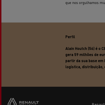
que nos orgulhamos mui
Perfil
Alain Houtch (56) é o 
gera 59 milhões de eu
partir da sua base em
logística, distribuiçã
Footer
Renaul