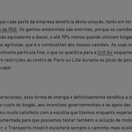
 que cada parte da empresa beneficia desta solução, tanto em 
o da RSE
. Os ganhos ambientais são enormes, porque os camiõ
ão equivalente a diesel, e até 70% menos quando utilizam biogás
os agrícolas, que é o combustível dos nossos camiões. As suas
huma partícula fina, o que os qualifica para a
Crit'Air
esquema 
 restrições ao centro de Paris ou Lille durante os picos de polu
scape!
racionais, esta forma de energia é definitivamente benéfica a l
o custo do biogás, aos incentivos governamentais e ao apoio das 
stou muito satisfeito com a escolha que fizemos enquanto esper
 aumentada para que possamos testar também a solução de mobil
r, o Transports Houtch escolherá sempre o caminho mais ecológi