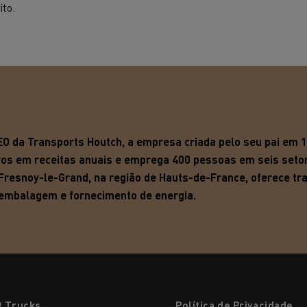
to.
CEO da Transports Houtch, a empresa criada pelo seu pai em 
ros em receitas anuais e emprega 400 pessoas em seis seto
 Fresnoy-le-Grand, na região de Hauts-de-France, oferece tr
o, embalagem e fornecimento de energia.
t Trucks
Política de Privacidade