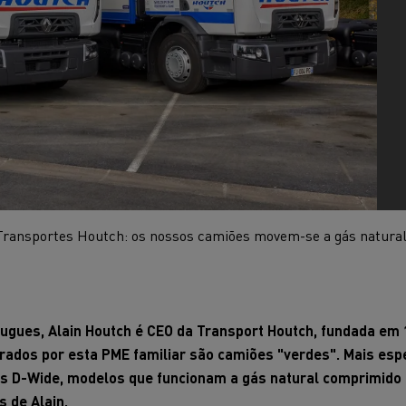
ucks Master Red EDITION
Renault Trucks Master Red 
Veículos de recolha 
Exclusive
OFFROAD
Vantagens do leasing no
resíduos para recol
camião elétrico
eficazmente os resí
D
D Wide
Guia completo para a
manutenção
Qual a energia adequada ao
Fontes de combustí
meu negócio?
utilizar para desca
Transportes Houtch: os nossos camiões movem-se a gás natura
Renault Trucks E-Tech
Renault Trucks E-Tech
D Wide LEC
T
Hugues, Alain Houtch é CEO da Transport Houtch
, fundada em 
rados por esta PME familiar são camiões "verdes". Mais esp
ks D-Wide,
modelos que funcionam a gás natural comprimido e 
s de Alain.