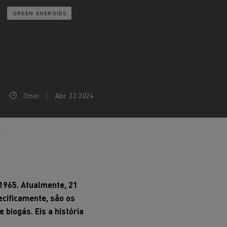
EDITION
Renault Trucks E-Tech Master 100%
de
elétrico
Infra-estruturas de
GREEN ENERGIES
her
carregamento
duos
Configurador 3D
Smart Racer
3min
Abr. 23 2024
vel a
Que energia alternativa para
rbonização
os seus Camiões
l
Renault Trucks E-Tech
Renault Trucks E-Tech
C
D
1965. Atualmente, 21
ecificamente, são os
biogás. Eis a história