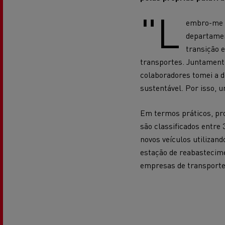
"L
embro-me d
departamen
O sonho de um engenheiro
Desi
transição e
elét
Garantias do fabricante Renault
transportes
. Juntament
Trucks
colaboradores tomei a 
sustentável. Por isso, 
Em termos práticos, pro
são classificados entre 
novos veículos utilizand
estação de reabastecime
empresas de transporte
Used Trucks By Renault Trucks