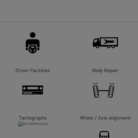
Renault Trucks E-tech
D Wide
gn: a revolução do camião
Instalação e manutenção
rico
estruturas de carregam
os seus camiões eléctri
Driver Facilities
Body Repair
T-Selection
T 01 Racing
Tachographs
Wheel / Axle alignment