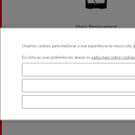
Glass Replacement
Veja os camiões disponíveis no
Usamos cookies para melhorar a sua experiência no nosso site, g
website Used Trucks By Renault
Localização
Trucks
Escolha as suas preferências abaixo ou
saiba mais sobre cookies
Servi
Serviços de Municípios
bomb
Recolha de resíduos