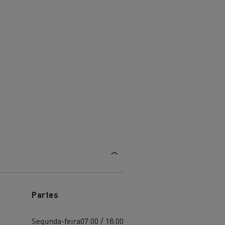
aterial
l
Transporte de mercadorias
Partes
Segunda-feira
07:00 / 18:00