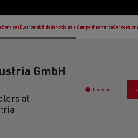
s
Serviços
Eletromobilidade
Notícias e Campanhas
Marca
Concession
Austria GmbH
Fechado
Ex
lers at
tria
T High
T