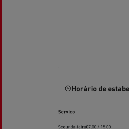
Transporte de betão
Transporte refrigerado
Tra
Transporte em cisterna
Tra
Horário de estab
Serviço
Segunda-feira
07:00 / 18:00