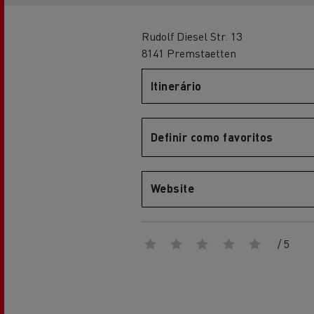
Renault Trucks Master Red EDITION
Renault Tr
A nossa gama de gasóleo
A nossa oferta 360° toda
eléctrica
Rudolf Diesel Str. 13
8141 Premstaetten
Itinerário
Vantagens da mobilidade
elétrica para camiões
Definir como favoritos
A nossa visão
Website
Renault Trucks Trafic Red EDITION
RENAULT TRUCKS REDUZEM
/ 5
LAS EMISIONES DE CO2
Os nossos camiões eléctricos