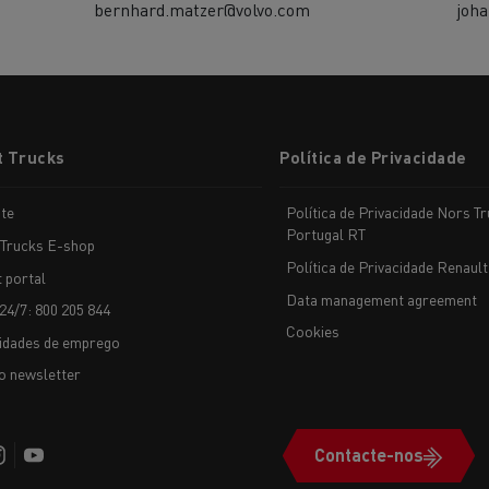
bernhard.matzer@volvo.com
joh
t Trucks
Política de Privacidade
te
Política de Privacidade Nors T
Portugal RT
 Trucks E-shop
Política de Privacidade Renault
t portal
Data management agreement
24/7: 800 205 844
Cookies
idades de emprego
o newsletter
Contacte-nos