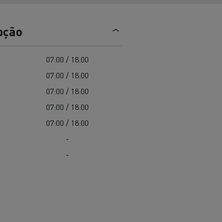
EDITION
Renault Trucks E-Tech Master 100%
de
elétrico
Infra-estruturas de
her
carregamento
pção
duos
Configurador 3D
07:00 / 18:00
Smart Racer
07:00 / 18:00
07:00 / 18:00
07:00 / 18:00
vel a
Que energia alternativa para
07:00 / 18:00
rbonização
os seus Camiões
-
-
Renault Trucks E-Tech
Renault Trucks E-Tech
C
D