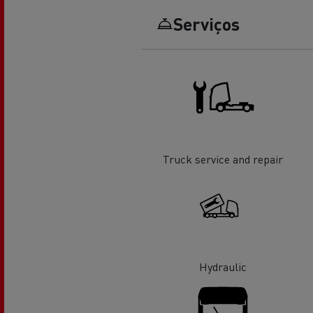
Serviços
O sonho de um engenheiro
Desi
elét
Garantias do fabricante Renault
Trucks
Truck service and repair
Used Trucks By Renault Trucks
Hydraulic