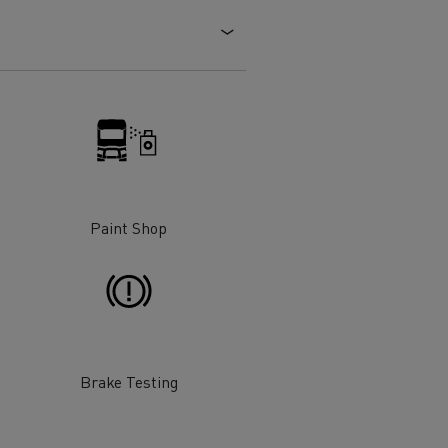
 de infra-
ento para
cos
Paint Shop
T Robust
Brake Testing