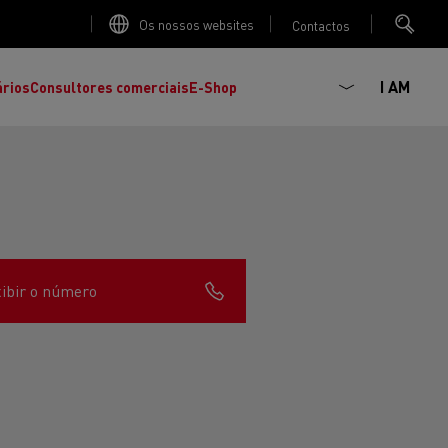
Os nossos websites
Contactos
I AM
ários
Consultores comerciais
E-Shop
ibir o número
K
C