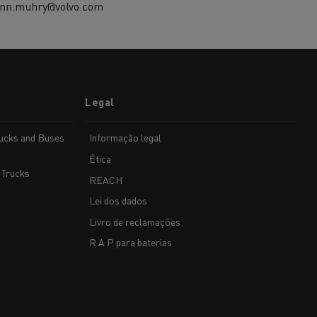
ann.muhry@volvo.com
Legal
rucks and Buses
Informação legal
Ética
 Trucks
REACH
Lei dos dados
Livro de reclamações
R.A.P. para baterias