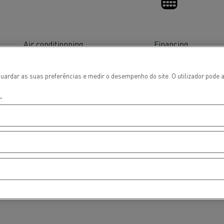
Air conditionning
Financing
uardar as suas preferências e medir o desempenho do site. O utilizador pode a
.
ços de emergência e
Sucção águas residu
eiros