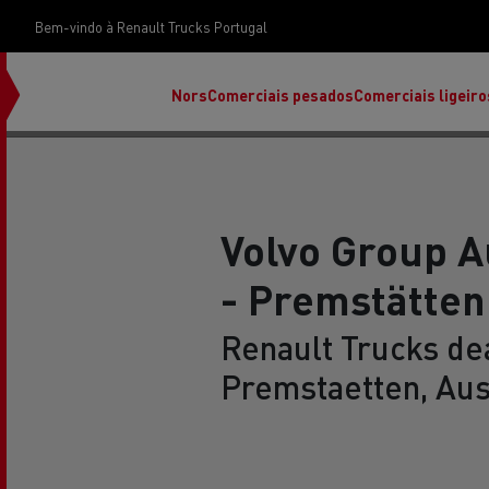
Bem-vindo à Renault Trucks Portugal
Nors
Comerciais pesados
Comerciais ligeiro
Volvo Group 
- Premstätten
Renault Trucks dea
Premstaetten, Aus
Renault Trucks E-Tech Programa