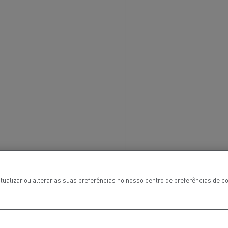
aterial
l
Transporte de mercadorias
tualizar ou alterar as suas preferências no nosso centro de preferências de 