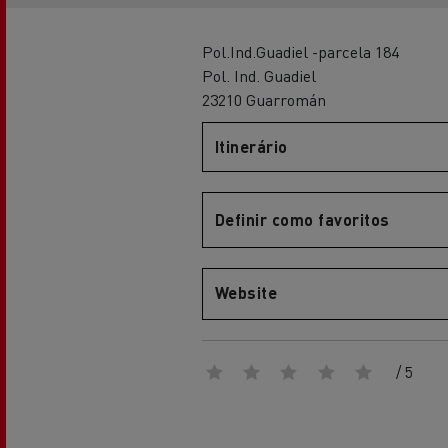
Renault Trucks Master Red EDITION
Renault Tr
A nossa gama de gasóleo
A nossa oferta 360° toda
eléctrica
Pol.Ind.Guadiel -parcela 184
Pol. Ind. Guadiel
23210 Guarromán
Vantagens da mobilidade
elétrica para camiões
Itinerário
Definir como favoritos
A nossa visão
Website
Renault Trucks Trafic Red EDITION
RENAULT TRUCKS REDUZEM
LAS EMISIONES DE CO2
/ 5
Os nossos camiões eléctricos