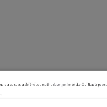
Terraplanagem
Transporte de m
nsporte de grupagem
Transporte automóve
nsporte de madeira
Veículos mineiros
uardar as suas preferências e medir o desempenho do site. O utilizador pode a
.