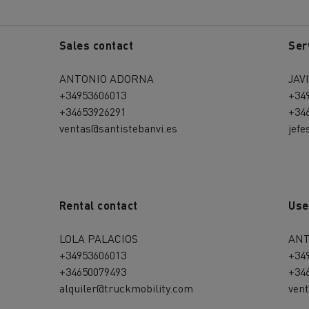
Sales contact
Ser
ANTONIO ADORNA
JAV
+34953606013
+34
+34653926291
+34
ventas@santistebanvi.es
jefe
Rental contact
Use
LOLA PALACIOS
ANT
+34953606013
+34
+34650079493
+34
alquiler@truckmobility.com
vent