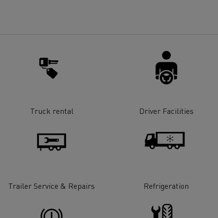
Renault Trucks E-tech
D Wide
gn: a revolução do camião
Instalação e manutenção
rico
estruturas de carregam
os seus camiões eléctri
Truck rental
Driver Facilities
T-Selection
T 01 Racing
Trailer Service & Repairs
Refrigeration