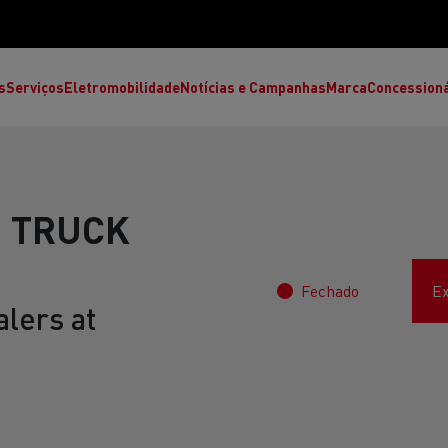
s
Serviços
Eletromobilidade
Notícias e Campanhas
Marca
Concession
 TRUCK
Fechado
Ex
lers at
T High
T