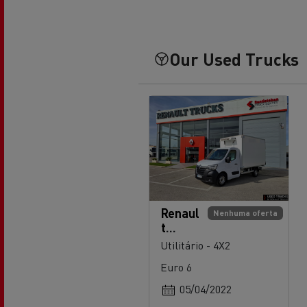
Our Used Trucks
Renaul
Nenhuma oferta
t
Trucks
Utilitário - 4X2
Master
Euro 6
145
05/04/2022