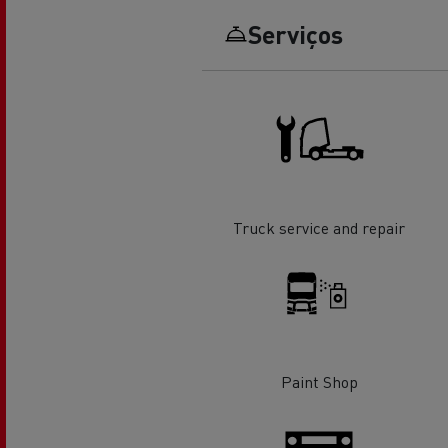
Serviços
O sonho de um engenheiro
Desi
elét
Garantias do fabricante Renault
Trucks
Truck service and repair
Used Trucks By Renault Trucks
Paint Shop