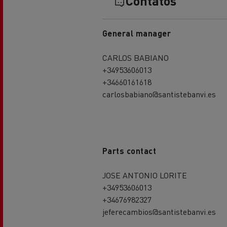
Contatos
General manager
CARLOS BABIANO
+34953606013
+34660161618
carlosbabiano@santistebanvi.es
Parts contact
JOSE ANTONIO LORITE
+34953606013
+34676982327
jeferecambios@santistebanvi.es