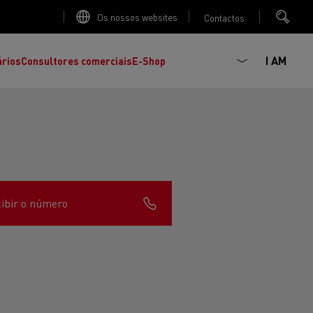
Os nossos websites
Contactos
I AM
ários
Consultores comerciais
E-Shop
ibir o número
K
C