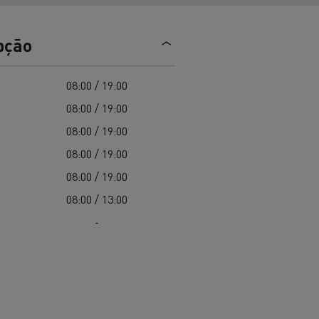
EDITION
Renault Trucks E-Tech Master 100%
de
elétrico
Infra-estruturas de
her
carregamento
pção
duos
Configurador 3D
08:00 / 19:00
Smart Racer
08:00 / 19:00
08:00 / 19:00
08:00 / 19:00
vel a
Que energia alternativa para
08:00 / 19:00
rbonização
os seus Camiões
08:00 / 13:00
-
Renault Trucks E-Tech
Renault Trucks E-Tech
C
D