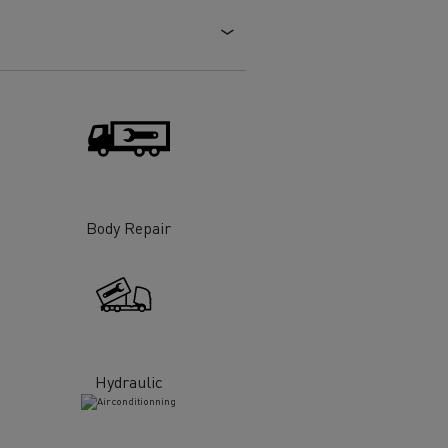
 de infra-
ento para
cos
Body Repair
T Robust
Hydraulic