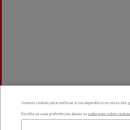
Transporte de betão
Transporte refrigerado
Tra
Transporte em cisterna
Tra
Usamos cookies para melhorar a sua experiência no nosso site, g
Escolha as suas preferências abaixo ou
saiba mais sobre cookies