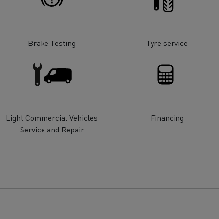
Brake Testing
Tyre service
Light Commercial Vehicles
Financing
Service and Repair
ços de emergência e
Sucção águas residu
eiros