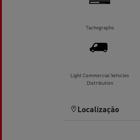
Tachographs
Veja os camiões disponíveis no
website Used Trucks By Renault
Trucks
Light Commercial Vehicles
Distribution
Servi
Serviços de Municípios
bomb
Localização
Recolha de resíduos