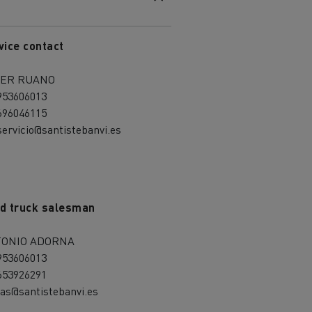
vice contact
IER RUANO
953606013
696046115
servicio@santistebanvi.es
d truck salesman
ONIO ADORNA
953606013
653926291
as@santistebanvi.es