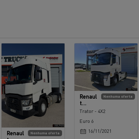
Renaul
Nenhuma oferta
t
Trucks
Trator - 4X2
T 480
Euro 6
16/11/2021
Renaul
Nenhuma oferta