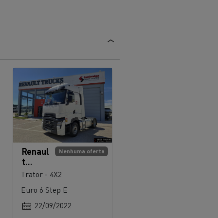
Renaul
Nenhuma oferta
t
Trucks
Trator - 4X2
T High
Euro 6 Step E
520
22/09/2022