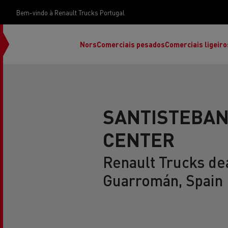
Bem-vindo à Renault Trucks Portugal
Nors
Comerciais pesados
Comerciais ligeiro
SANTISTEBAN
CENTER
Renault Trucks dea
Guarromán, Spain
Renault Trucks E-Tech Programa