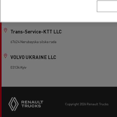
Technoserviceinform
49082 Dnipro
Trans-Service-KTT LLC
67624 Nerubayska silska rada
VOLVO UKRAINE LLC
03134 Kyiv
copyright 2026 Renault Trucks