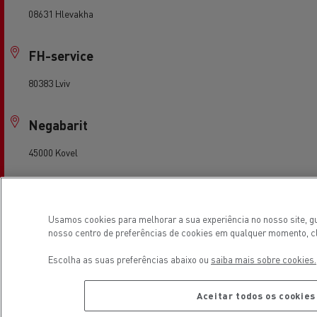
08631 Hlevakha
FH-service
80383 Lviv
Negabarit
45000 Kovel
PREMIUM TRUCKS LUTSK
Usamos cookies para melhorar a sua experiência no nosso site, gua
45242 Lutsk
nosso centro de preferências de cookies em qualquer momento, cl
Escolha as suas preferências abaixo ou
saiba mais sobre cookies.
Premium Trucks Rivne
35304 Rivne
Aceitar todos os cookies