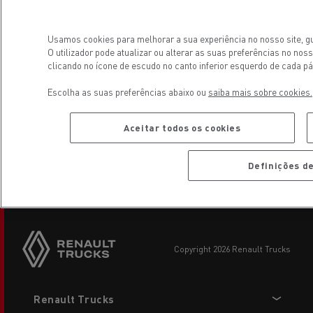
LT 35289 Panevezys
Usamos cookies para melhorar a sua experiência no nosso site, g
O utilizador pode atualizar ou alterar as suas preferências no n
Volvo Lietuva UAB, Siauliai
clicando no ícone de escudo no canto inferior esquerdo de cada pá
LT-78138 Siauliai
Escolha as suas preferências abaixo ou
saiba mais sobre cookies.
Volvo Lietuva UAB, Vilnius
Aceitar todos os cookies
LT-02121 Vilnius
Definições d
copyright 2026 Renault Trucks
Footer
Renault Trucks
menu