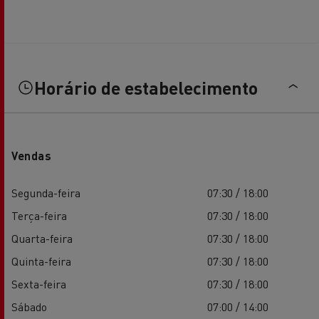
Horário de estabelecimento
Vendas
Segunda-feira
07:30 / 18:00
Terça-feira
07:30 / 18:00
Quarta-feira
07:30 / 18:00
Quinta-feira
07:30 / 18:00
Sexta-feira
07:30 / 18:00
Sábado
07:00 / 14:00