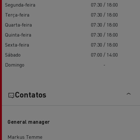
Segunda-feira
07:30 / 18:00
Terça-feira
07:30 / 18:00
Quarta-feira
07:30 / 18:00
Quinta-feira
07:30 / 18:00
Sexta-feira
07:30 / 18:00
Sábado
07:00 / 14:00
Domingo
-
Contatos
General manager
Markus Temme