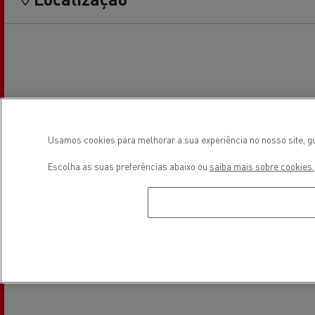
Usamos cookies para melhorar a sua experiência no nosso site, gu
Escolha as suas preferências abaixo ou
saiba mais sobre cookies.