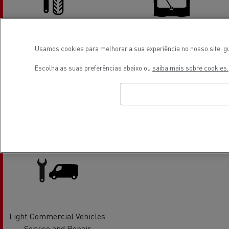
Tyre service
Glass Replacement
Usamos cookies para melhorar a sua experiência no nosso site, gu
Escolha as suas preferências abaixo ou
saiba mais sobre cookies.
Air conditionning
Light Commercial Vehicles
Distribution
Light Commercial Vehicles
Service and Repair