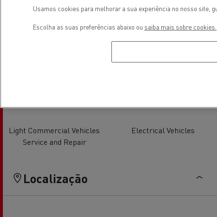
Usamos cookies para melhorar a sua experiência no nosso site, gu
Escolha as suas preferências abaixo ou
saiba mais sobre cookies.
Glass Replacement
Light Commercial Vehicles
Distribution
Light Commercial Vehicles
Electrical Vehicles
Service and Repair
Localização