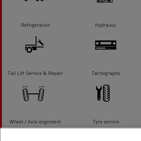
Refrigeration
Hydraulic
Tail Lift Service & Repair
Tachographs
Wheel / Axle alignment
Tyre service