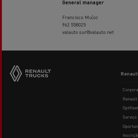
General manager
Francisco Mu¦oz
962 558025
valauto.sur@valauto.net
Footer
Renaul
menu
Corpora
Renault
Optiflee
Serviço 
Oportun
Inscriçã