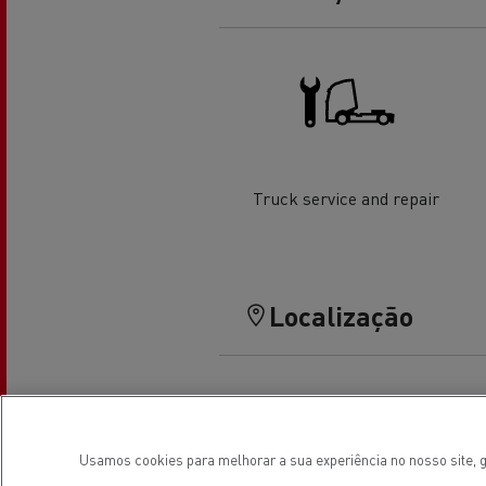
O sonho de um engenheiro
Desi
elét
Garantias do fabricante Renault
Trucks
Truck service and repair
Localização
Used Trucks By Renault Trucks
Usamos cookies para melhorar a sua experiência no nosso site, g