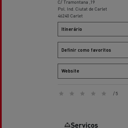
C/ Tramontana ,19
Renault Trucks Master Red EDITION
Renault Tr
A nossa gama de gasóleo
A nossa oferta 360° toda
Pol. Ind. Ciutat de Carlet
eléctrica
46240 Carlet
Itinerário
Vantagens da mobilidade
elétrica para camiões
Definir como favoritos
A nossa visão
Website
Renault Trucks Trafic Red EDITION
/ 5
RENAULT TRUCKS REDUZEM
LAS EMISIONES DE CO2
Os nossos camiões eléctricos
Serviços