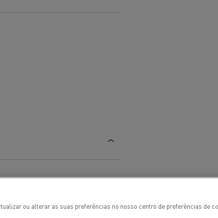
 de infra-
ento para
cos
T Robust
tualizar ou alterar as suas preferências no nosso centro de preferências de 