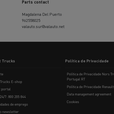
Parts contact
Magdalena Del Puerto
962558025
valauto.sur@valauto.net
t Trucks
Política de Privacidade
te
Política de Privacidade Nors T
Portugal RT
 Trucks E-shop
Política de Privacidade Renault
t portal
Data management agreement
24/7: 800 205 844
Cookies
idades de emprego
o newsletter