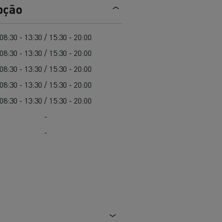
EDITION
Renault Trucks E-Tech Master 100%
pção
de
elétrico
Infra-estruturas de
her
carregamento
duos
08:30 - 13:30 / 15:30 - 20:00
Configurador 3D
08:30 - 13:30 / 15:30 - 20:00
Smart Racer
08:30 - 13:30 / 15:30 - 20:00
08:30 - 13:30 / 15:30 - 20:00
08:30 - 13:30 / 15:30 - 20:00
-
vel a
Que energia alternativa para
rbonização
os seus Camiões
-
Renault Trucks E-Tech
Renault Trucks E-Tech
C
D