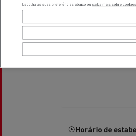
Escolha as suas preferências abaixo ou
saiba mais sobre cookies
Veja os camiões disponíveis no
website Used Trucks By Renault
Trucks
Servi
Serviços de Municípios
bomb
Recolha de resíduos
Horário de estab