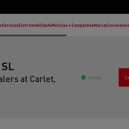
s
Serviços
Eletromobilidade
Notícias e Campanhas
Marca
Concession
 SL
lers at Carlet,
Aberto
Ex
T High
T