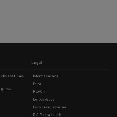
Legal
rucks and Buses
Informação legal
Ética
 Trucks
REACH
Lei dos dados
Livro de reclamações
R.A.P. para baterias