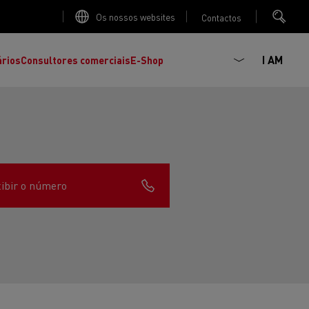
Os nossos websites
Contactos
I AM
ários
Consultores comerciais
E-Shop
ibir o número
K
C