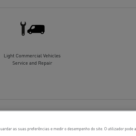
Renault Trucks E-tech
D Wide
gn: a revolução do camião
Instalação e manutenção
rico
estruturas de carregam
os seus camiões eléctri
Light Commercial Vehicles
Service and Repair
T-Selection
T 01 Racing
uardar as suas preferências e medir o desempenho do site. O utilizador pode a