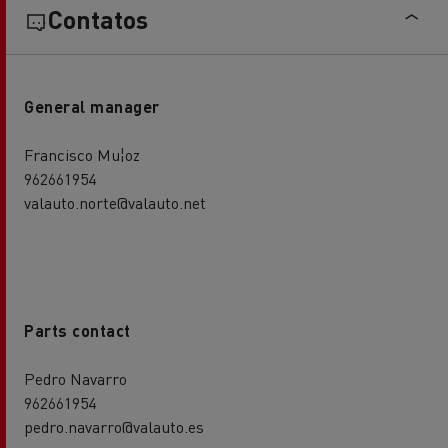
Contatos
General manager
Francisco Mu¦oz
962661954
valauto.norte@valauto.net
Parts contact
Pedro Navarro
962661954
pedro.navarro@valauto.es