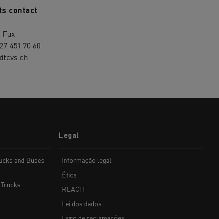
ts contact
a Fux
27 451 70 60
@tcvs.ch
Legal
rucks and Buses
Informação legal
Ética
 Trucks
REACH
Lei dos dados
Livro de reclamações