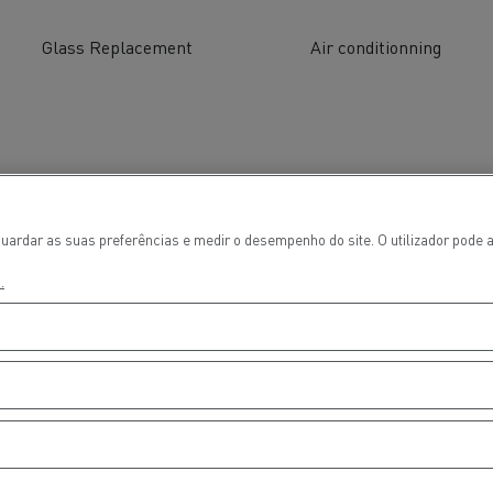
Glass Replacement
Air conditionning
uardar as suas preferências e medir o desempenho do site. O utilizador pode a
.
ços de emergência e
Sucção águas residu
eiros