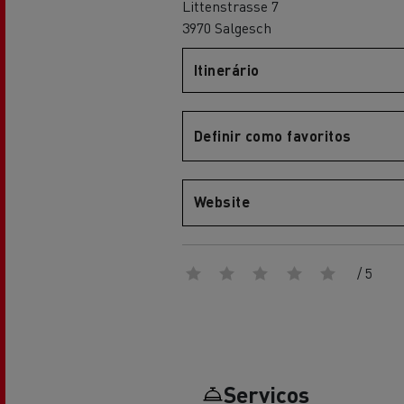
Littenstrasse 7
Renault Trucks Master Red EDITION
Renault Tr
A nossa gama de gasóleo
A nossa oferta 360° toda
3970 Salgesch
eléctrica
Itinerário
Vantagens da mobilidade
elétrica para camiões
Definir como favoritos
Website
A nossa visão
Renault Trucks Trafic Red EDITION
/ 5
RENAULT TRUCKS REDUZEM
LAS EMISIONES DE CO2
Os nossos camiões eléctricos
Serviços