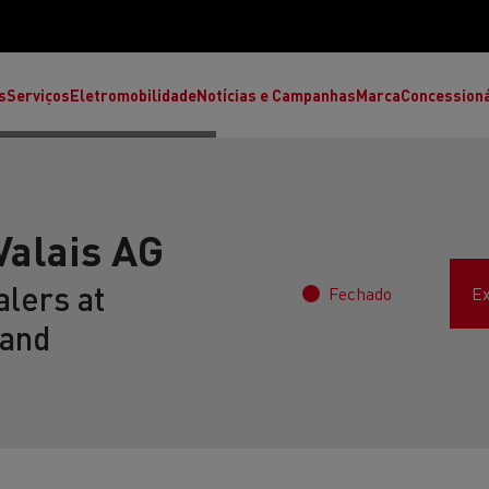
s
Serviços
Eletromobilidade
Notícias e Campanhas
Marca
Concession
Valais AG
lers at
Fechado
Ex
land
T High
T