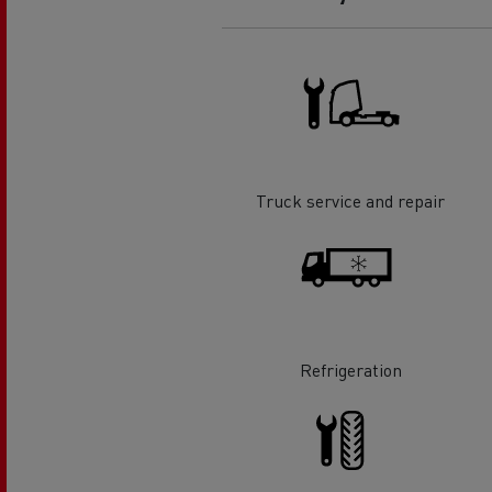
O sonho de um engenheiro
Desi
elét
Garantias do fabricante Renault
Trucks
Truck service and repair
Refrigeration
Used Trucks By Renault Trucks