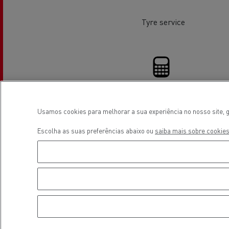
Tyre service
Veja os camiões disponíveis no
website Used Trucks By Renault
Trucks
Usamos cookies para melhorar a sua experiência no nosso site, g
Financing
Escolha as suas preferências abaixo ou
saiba mais sobre cookies
Servi
Serviços de Municípios
Localização
bomb
Recolha de resíduos