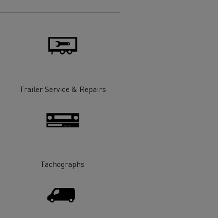
 de infra-
ento para
cos
Trailer Service & Repairs
Tachographs
T Robust