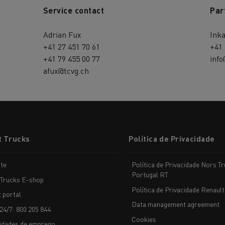
Service contact
Par
Adrian Fux
Ink
+41 27 451 70 61
+41 
+41 79 455 00 77
info
afux@tcvg.ch
t Trucks
Política de Privacidade
te
Política de Privacidade Nors T
Portugal RT
 Trucks E-shop
Política de Privacidade Renault
t portal
Data management agreement
24/7: 800 205 844
Cookies
idades de emprego