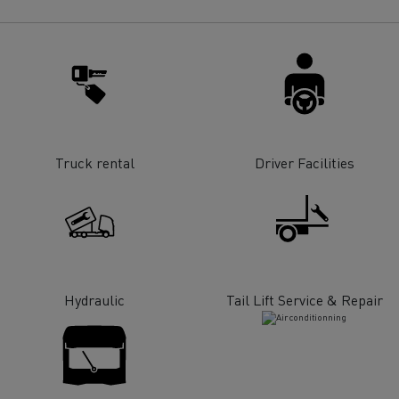
Renault Trucks E-tech
D Wide
gn: a revolução do camião
Instalação e manutenção
rico
estruturas de carregam
os seus camiões eléctri
Truck rental
Driver Facilities
Hydraulic
Tail Lift Service & Repair
T-Selection
T 01 Racing