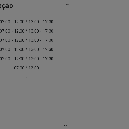
EDITION
Renault Trucks E-Tech Master 100%
pção
de
elétrico
Infra-estruturas de
her
carregamento
duos
07:00 - 12:00 / 13:00 - 17:30
Configurador 3D
07:00 - 12:00 / 13:00 - 17:30
Smart Racer
07:00 - 12:00 / 13:00 - 17:30
07:00 - 12:00 / 13:00 - 17:30
07:00 - 12:00 / 13:00 - 17:30
07:00 / 12:00
vel a
Que energia alternativa para
rbonização
os seus Camiões
-
Renault Trucks E-Tech
Renault Trucks E-Tech
C
D