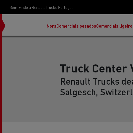
Bem-vindo à Renault Trucks Portugal
Nors
Comerciais pesados
Comerciais ligeiro
Truck Center 
Renault Trucks dea
Salgesch, Switzer
Renault Trucks E-Tech Programa