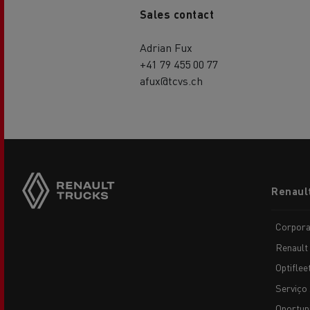
Sales contact
Adrian Fux
+41 79 455 00 77
afux@tcvs.ch
Footer
Renaul
menu
Corpora
Renault
Optiflee
Serviço 
Oportun