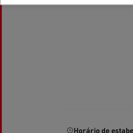
Transporte de betão
Transporte refrigerado
Tra
Transporte em cisterna
Tra
Horário de estab