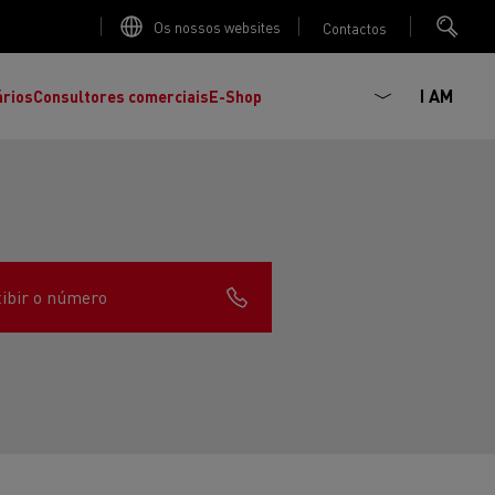
Os nossos websites
Contactos
I AM
ários
Consultores comerciais
E-Shop
ibir o número
K
C