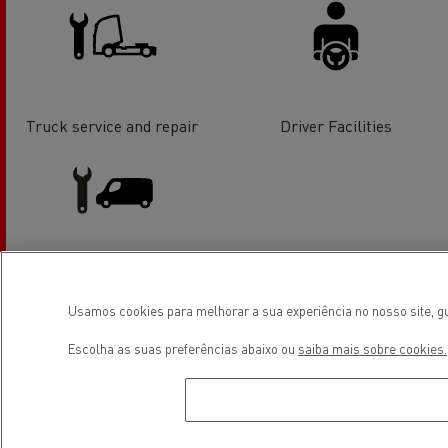
Truck service and repair
Driver Facilities
Light Commercial Vehicles
Service and Repair
Usamos cookies para melhorar a sua experiência no nosso site, gu
Escolha as suas preferências abaixo ou
saiba mais sobre cookies.
Localização