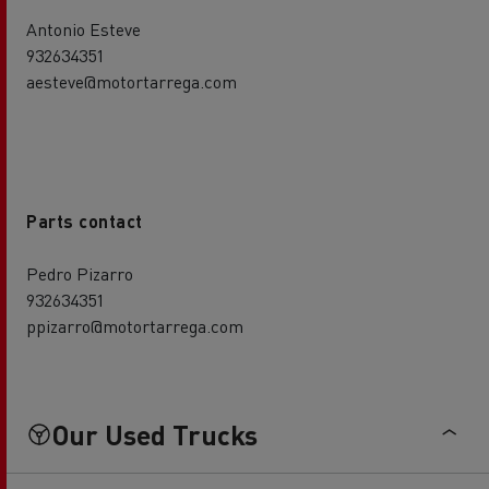
Antonio Esteve
932634351
aesteve@motortarrega.com
Parts contact
Pedro Pizarro
932634351
ppizarro@motortarrega.com
Our Used Trucks