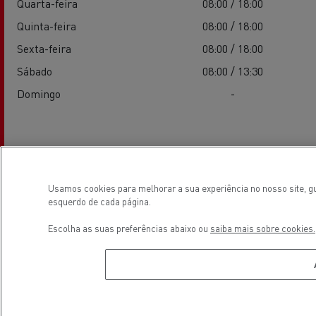
Quarta-feira
08:00 / 18:00
Quinta-feira
08:00 / 18:00
Sexta-feira
08:00 / 18:00
Sábado
08:00 / 13:30
Domingo
-
Serviços
Usamos cookies para melhorar a sua experiência no nosso site, gu
esquerdo de cada página.
Escolha as suas preferências abaixo ou
saiba mais sobre cookies.
Electrical Vehicles