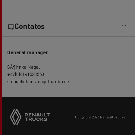
Contatos
General manager
SÃ¶hnke Nagel
+49(0)4141520550
s.nagel@hans-nagel-gmbh.de
copyright 2026 Renault Trucks
Footer